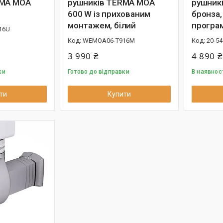
RMA MOA
рушників TERMA MOA
рушник
600 W із прихованим
бронза,
монтажем, білий
програ
16U
WEMOA06-T916M
20-54
3 990 ₴
4 890 ₴
ки
Готово до відправки
В наявнос
ти
Купити