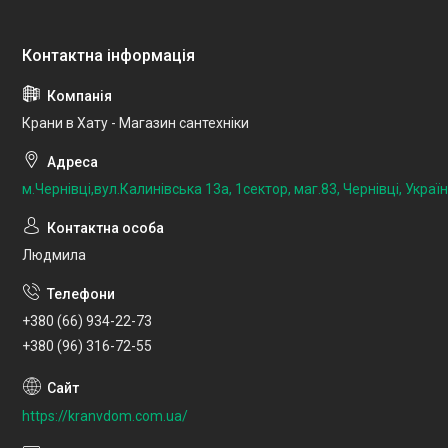
Крани в Хату - Магазин сантехніки
м.Чернівці,вул.Калинівська 13а, 1сектор, маг.83, Чернівці, Украї
Людмила
+380 (66) 934-22-73
+380 (96) 316-72-55
https://kranvdom.com.ua/