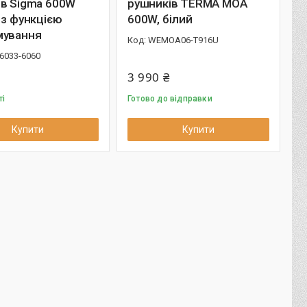
ів Sigma 600W
рушників TERMA MOA
 з функцією
600W, білий
мування
WEMOA06-T916U
6033-6060
3 990 ₴
ті
Готово до відправки
Купити
Купити