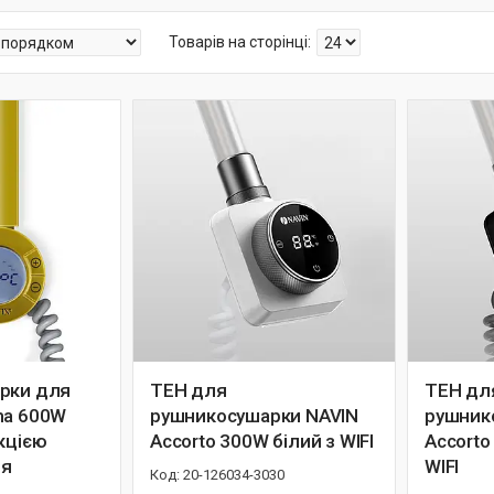
рки для
ТЕН для
ТЕН дл
ma 600W
рушникосушарки NAVIN
рушник
кцією
Accorto 300W білий з WIFI
Accorto
ня
WIFI
20-126034-3030