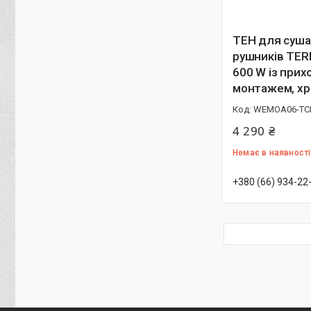
ТЕН для суша
рушників TE
600 W із при
монтажем, х
WEMOA06-T
4 290 ₴
Немає в наявності
+380 (66) 934-22