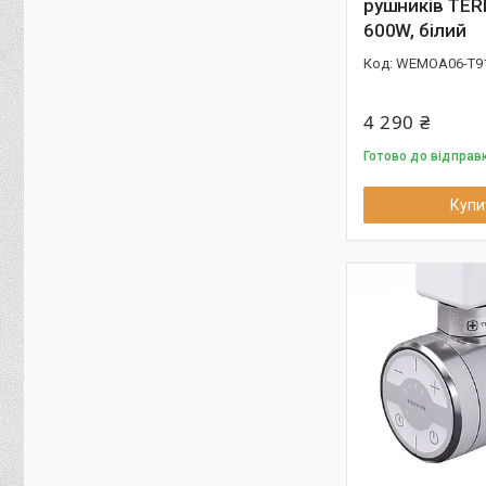
рушників TE
600W, білий
WEMOA06-T9
4 290 ₴
Готово до відправ
Купи