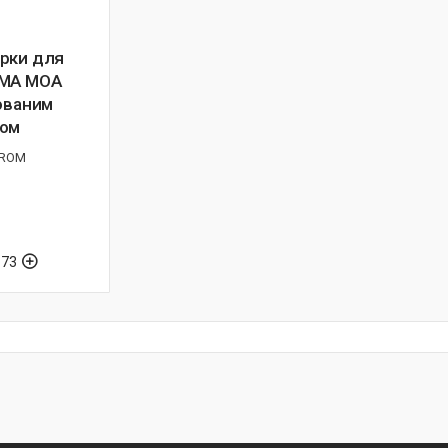
рки для
RMA MOA
хованим
ром
CROM
-73