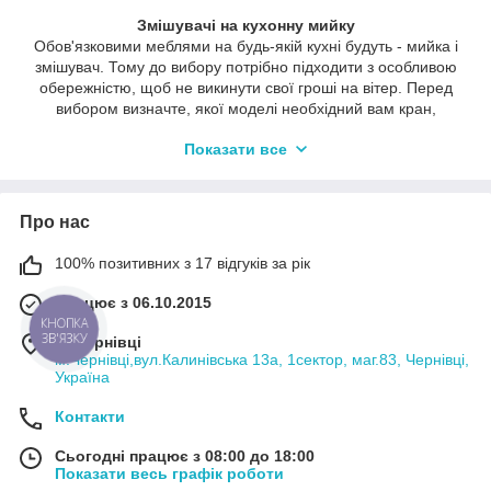
Змішувачі на кухонну мийку
Обов'язковими меблями на будь-якій кухні будуть - мийка і
змішувач. Тому до вибору потрібно підходити з особливою
обережністю, щоб не викинути свої гроші на вітер. Перед
вибором визначте, якої моделі необхідний вам кран,
виконання, конструктивні особливості мийки і ціну.
Показати все
Категорії змішувачів на кухонну мийку в магазині
«KRANVDOM»
В асортименті інтернет-магазину «KRANVDOM» є такі моделі
Про нас
змішувачів на кухонну мийку:
- хромового кольору з одним важелем;
100% позитивних з 17 відгуків за рік
- різнокольорові з одним важелем;
Працює з 06.10.2015
- з витяжним і гнучким виливом;
КНОПКА
ЗВ'ЯЗКУ
м. Чернівці
- виготовлені з нержавіючої сталі;
м.Чернівці,вул.Калинівська 13а, 1сектор, маг.83, Чернівці,
Україна
- хромового кольору з двома вентилями;
- бронзового кольору;
Контакти
- під одну воду;
Сьогодні працює з 08:00 до 18:00
- зі з'єднанням із фільтром.
Показати весь графік роботи