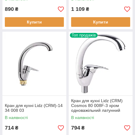
890
1 109
₴
₴
Купити
Купити
Топ продажів
Кран для кухні Lidz (CRM)
Кран для кухні Lidz (CRM)-14
Cosmos 80 008F-3 хром
34 008 03
одноважільний латунний
В наявності
В наявності
714
794
₴
₴