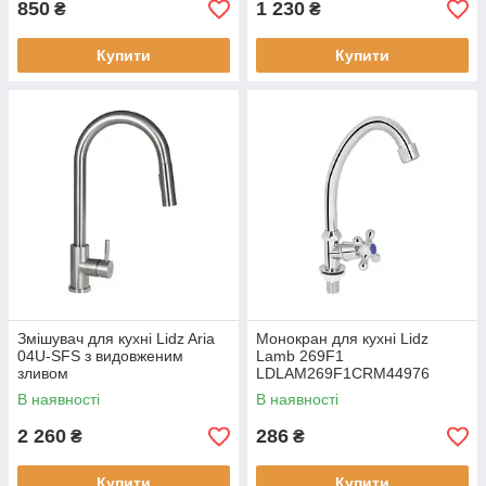
850
1 230
₴
₴
Купити
Купити
Змішувач для кухні Lidz Aria
Монокран для кухні Lidz
04U-SFS з видовженим
Lamb 269F1
зливом
LDLAM269F1CRM44976
Chrome
В наявності
В наявності
2 260
286
₴
₴
Купити
Купити