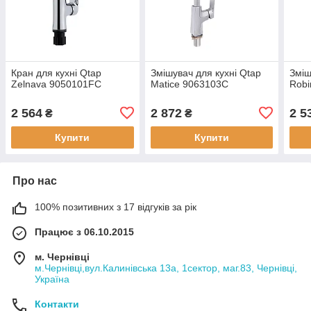
Кран для кухні Qtap
Змішувач для кухні Qtap
Зміш
Zelnava 9050101FC
Matice 9063103C
Robi
2 564
2 872
2 5
₴
₴
Купити
Купити
Про нас
100% позитивних з 17 відгуків за рік
Працює з 06.10.2015
м. Чернівці
м.Чернівці,вул.Калинівська 13а, 1сектор, маг.83, Чернівці,
Україна
Контакти