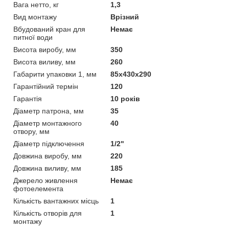
Вага нетто, кг
1,3
Вид монтажу
Врізний
Вбудований кран для
Немає
питної води
Висота виробу, мм
350
Висота виливу, мм
260
Габарити упаковки 1, мм
85х430х290
Гарантійний термін
120
Гарантія
10 років
Діаметр патрона, мм
35
Діаметр монтажного
40
отвору, мм
Діаметр підключення
1/2"
Довжина виробу, мм
220
Довжина виливу, мм
185
Джерело живлення
Немає
фотоелемента
Кількість вантажних місць
1
Кількість отворів для
1
монтажу