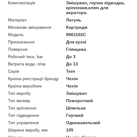
Комплектація
Змішувач, гнучка підводка,
кріплення,ключ для
аератора.
Матеріал
Латунь
Механізм змішування
Картридж
Модель
9061102C
Призначення
Для кухні
Поверхня
Глянцева
Робочий тиск, bar
До 3
Витрата води, л/хв
До 13
Серія
Tern
Країна реєстрації бренду
Чехія
Країна-виробник
Чехія
Тип виробу
Змішувач
Тип виливу
Поворотний
Тип кріплення
Шпилька
Тип підведення
Гнучкий
Тип управління
Одноважільний
Ширина виробу, мм
105