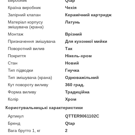
Виробник
Qtap
Країна виробник
Чехія
Запірний клапан
Керамічний картридж
Матеріал корпусу
Латунь
змішувача (крана)
Монтаж
Врізний
Призначення змішувача
Для кухонної мийки
Поворотний вилив
Так
Покриття
Нікель-хром
Стан
Новий
Тип підводки
Гнучка
Тип змішувача (крана)
Одноважільний
Кут повороту виливу
360 град.
Форма виливу
Традиційна
Колір
Хром
Користувальницькі характеристики
Артикул
QTTER9061102C
Бренд
Qtap
Вага брутто 1, кг
2