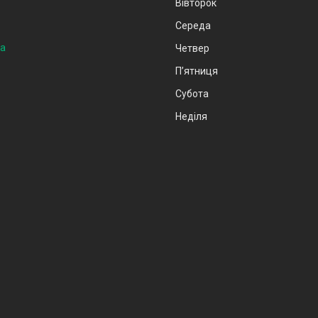
Вівторок
Середа
на
Четвер
Пʼятниця
Субота
Неділя