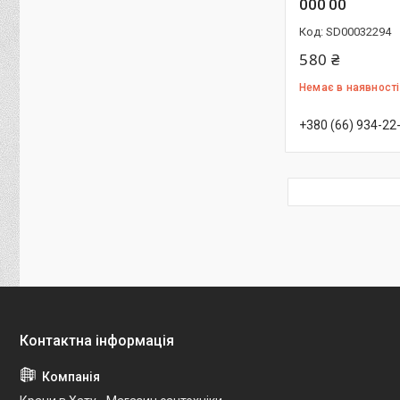
000 00
SD00032294
580 ₴
Немає в наявності
+380 (66) 934-22