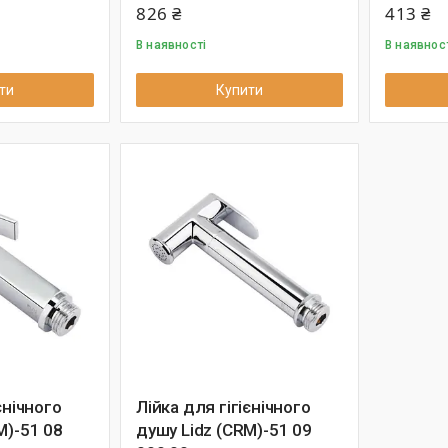
826 ₴
413 ₴
В наявності
В наявнос
ти
Купити
єнічного
Лійка для гігієнічного
M)-51 08
душу Lidz (CRM)-51 09