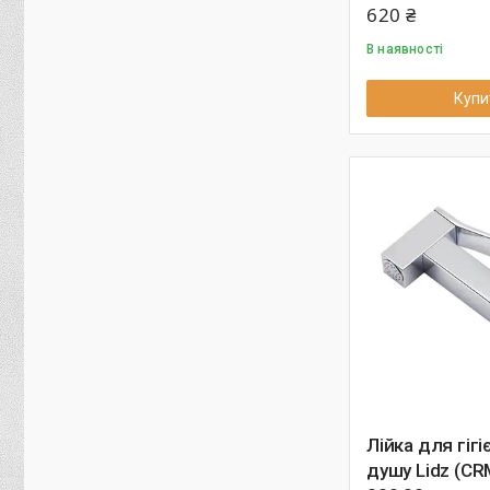
620 ₴
В наявності
Купи
Лійка для гігі
душу Lidz (CR