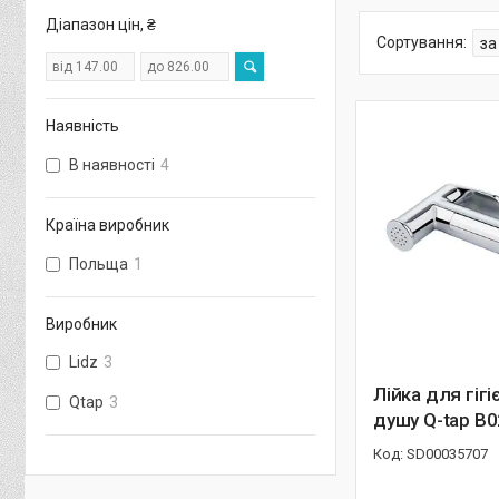
Діапазон цін, ₴
Наявність
В наявності
4
Країна виробник
Польща
1
Виробник
Lidz
3
Лійка для гігі
Qtap
3
душу Q-tap B
SD00035707