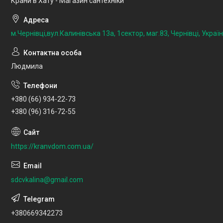
Крани в Хату - Магазин сантехніки
м.Чернівці,вул.Калинівська 13а, 1сектор, маг.83, Чернівці, Украї
Людмила
+380 (66) 934-22-73
+380 (96) 316-72-55
https://kranvdom.com.ua/
sdcvkalina@gmail.com
+380669342273