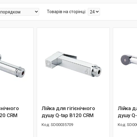
єнічного
Лійка для гігієнічного
Лійка д
020 CRM
душу Q-tap B120 CRM
душу Q-
SD00035709
SD00