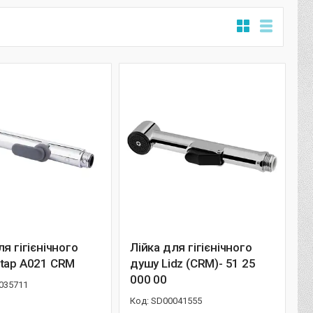
ля гігієнічного
Лійка для гігієнічного
tap A021 CRM
душу Lidz (CRM)- 51 25
000 00
035711
SD00041555