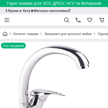
Гарні знижки для ЗСУ, ДПСУ, НГУ та Ветеранів
💧Крани в Хату🔥Магазин сантехніки🛁
Каталог товарів
Змішувачі для кухонної мийки
Однова
Топ продажів