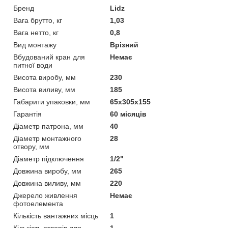
Бренд
Lidz
Вага брутто, кг
1,03
Вага нетто, кг
0,8
Вид монтажу
Врізний
Вбудований кран для
Немає
питної води
Висота виробу, мм
230
Висота виливу, мм
185
Габарити упаковки, мм
65х305х155
Гарантія
60 місяців
Діаметр патрона, мм
40
Діаметр монтажного
28
отвору, мм
Діаметр підключення
1/2"
Довжина виробу, мм
265
Довжина виливу, мм
220
Джерело живлення
Немає
фотоелемента
Кількість вантажних місць
1
Кількість отворів для
1