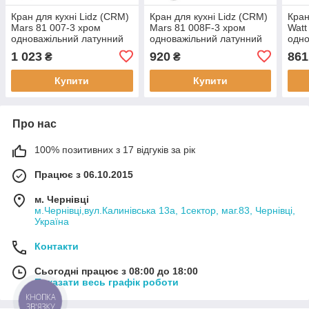
Кран для кухні Lidz (CRM)
Кран для кухні Lidz (CRM)
Кран
Mars 81 007-3 хром
Mars 81 008F-3 хром
Watt
одноважільний латунний
одноважільний латунний
одно
1 023
920
861
₴
₴
Купити
Купити
Про нас
100% позитивних з 17 відгуків за рік
Працює з 06.10.2015
м. Чернівці
м.Чернівці,вул.Калинівська 13а, 1сектор, маг.83, Чернівці,
Україна
Контакти
Сьогодні працює з 08:00 до 18:00
Показати весь графік роботи
КНОПКА
ЗВ'ЯЗКУ