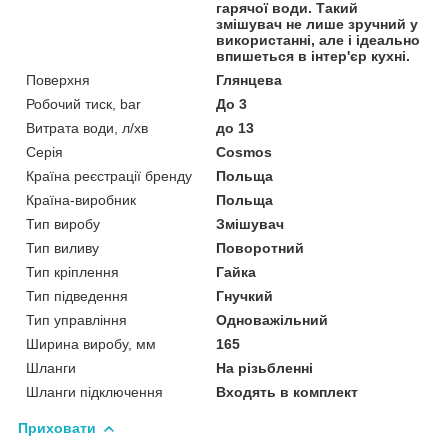
гарячої води. Такий
змішувач не лише зручний у
використанні, але і ідеально
впишеться в інтер'єр кухні.
Поверхня
Глянцева
Робочий тиск, bar
До 3
Витрата води, л/хв
до 13
Серія
Cosmos
Країна реєстрації бренду
Польща
Країна-виробник
Польща
Тип виробу
Змішувач
Тип виливу
Поворотний
Тип кріплення
Гайка
Тип підведення
Гнучкий
Тип управління
Одноважільний
Ширина виробу, мм
165
Шланги
На різьбленні
Шланги підключення
Входять в комплект
Приховати