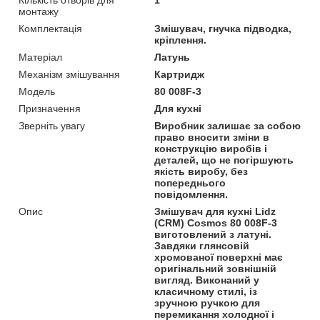
монтажу
Комплектація
Змішувач, гнучка підводка,
кріплення.
Матеріал
Латунь
Механізм змішування
Картридж
Модель
80 008F-3
Призначення
Для кухні
Зверніть увагу
Виробник залишає за собою
право вносити зміни в
конструкцію виробів і
деталей, що не погіршують
якість виробу, без
попереднього
повідомлення.
Опис
Змішувач для кухні Lidz
(CRM) Cosmos 80 008F-3
виготовлений з латуні.
Завдяки глянсовій
хромованої поверхні має
оригінальний зовнішній
вигляд. Виконаний у
класичному стилі, із
зручною ручкою для
перемикання холодної і