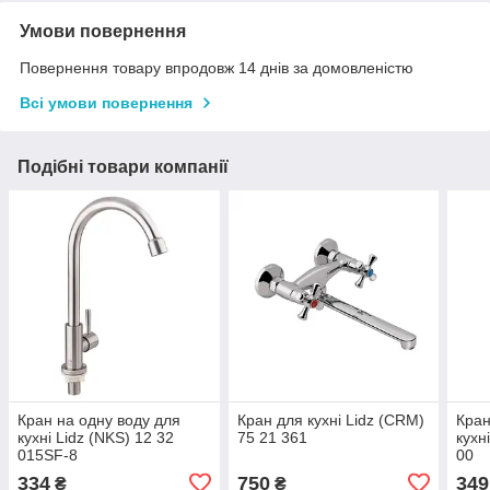
Умови повернення
Повернення товару впродовж 14 днів за домовленістю
Всі умови повернення
Подібні товари компанії
Кран на одну воду для
Кран для кухні Lidz (CRM)
Кран
кухні Lidz (NKS) 12 32
75 21 361
кухн
015SF-8
00
334
750
349
₴
₴