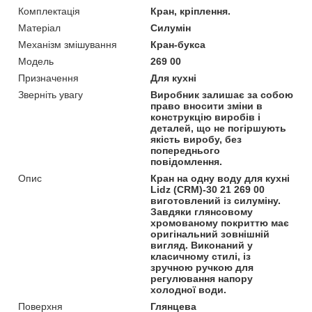
Комплектація
Кран, кріплення.
Матеріал
Силумін
Механізм змішування
Кран-букса
Модель
269 00
Призначення
Для кухні
Зверніть увагу
Виробник залишає за собою
право вносити зміни в
конструкцію виробів і
деталей, що не погіршують
якість виробу, без
попереднього
повідомлення.
Опис
Кран на одну воду для кухні
Lidz (CRM)-30 21 269 00
виготовлений із силуміну.
Завдяки глянсовому
хромованому покриттю має
оригінальний зовнішній
вигляд. Виконаний у
класичному стилі, із
зручною ручкою для
регулювання напору
холодної води.
Поверхня
Глянцева