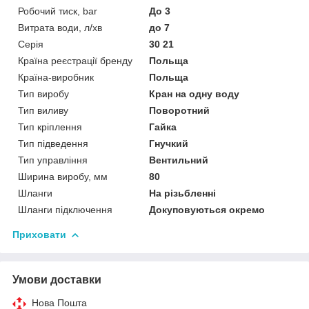
Робочий тиск, bar
До 3
Витрата води, л/хв
до 7
Серія
30 21
Країна реєстрації бренду
Польща
Країна-виробник
Польща
Тип виробу
Кран на одну воду
Тип виливу
Поворотний
Тип кріплення
Гайка
Тип підведення
Гнучкий
Тип управління
Вентильний
Ширина виробу, мм
80
Шланги
На різьбленні
Шланги підключення
Докуповуються окремо
Приховати
Умови доставки
Нова Пошта