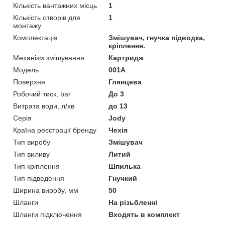
Кількість вантажних місць
1
Кількість отворів для
1
монтажу
Комплектація
Змішувач, гнучка підводка,
кріплення.
Механізм змішування
Картридж
Модель
001A
Поверхня
Глянцева
Робочий тиск, bar
До 3
Витрата води, л/хв
до 13
Серія
Jody
Країна реєстрації бренду
Чехія
Тип виробу
Змішувач
Тип виливу
Литий
Тип кріплення
Шпилька
Тип підведення
Гнучкий
Ширина виробу, мм
50
Шланги
На різьбленні
Шланги підключення
Входять в комплект