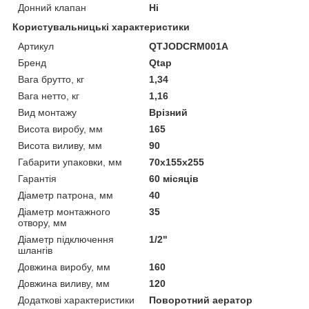
Донний клапан
Ні
Користувальницькі характеристики
Артикул
QTJODCRM001A
Бренд
Qtap
Вага брутто, кг
1,34
Вага нетто, кг
1,16
Вид монтажу
Врізний
Висота виробу, мм
165
Висота виливу, мм
90
Габарити упаковки, мм
70x155x255
Гарантія
60 місяців
Діаметр патрона, мм
40
Діаметр монтажного
35
отвору, мм
Діаметр підключення
1/2"
шлангів
Довжина виробу, мм
160
Довжина виливу, мм
120
Додаткові характеристики
Поворотний аератор