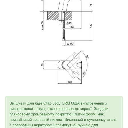
Змішувач для біде Qtap Jody CRM 001A виготовлений з
високоякісної латуні, яка не схильна до корозії. Завдяки
глянсовому хромованому покриттю і литий формі має
привабливий зовнішній вигляд. Виконаний в сучасному стилі
з поворотним аератором і прямокутної ручкою для