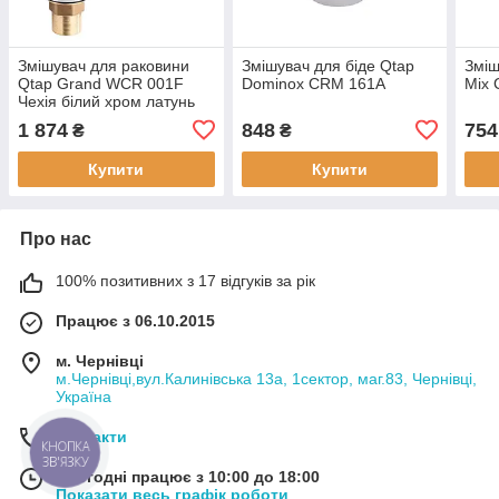
Змішувач для раковини
Змішувач для біде Qtap
Зміш
Qtap Grand WCR 001F
Dominox CRM 161A
Mix
Чехія білий хром латунь
1 874
848
754
₴
₴
Купити
Купити
Про нас
100% позитивних з 17 відгуків за рік
Працює з 06.10.2015
м. Чернівці
м.Чернівці,вул.Калинівська 13а, 1сектор, маг.83, Чернівці,
Україна
Контакти
КНОПКА
ЗВ'ЯЗКУ
Сьогодні працює з 10:00 до 18:00
Показати весь графік роботи