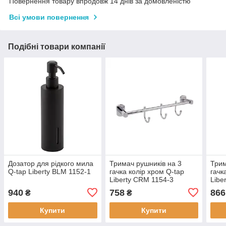
Повернення товару впродовж 14 днів за домовленістю
Всі умови повернення
Подібні товари компанії
Дозатор для рідкого мила
Тримач рушників на 3
Трим
Q-tap Liberty BLM 1152-1
гачка колір хром Q-tap
гачк
Liberty CRM 1154-3
Libe
940
758
866
₴
₴
Купити
Купити