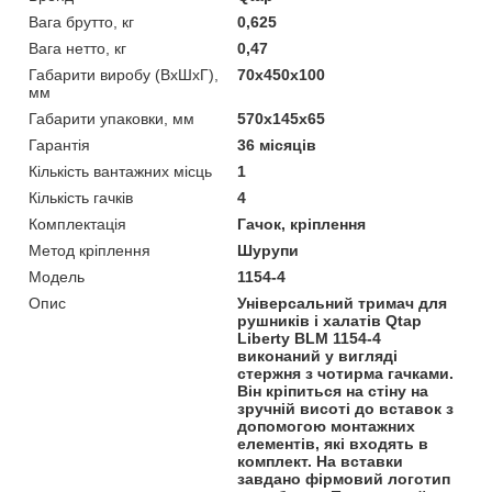
Вага брутто, кг
0,625
Вага нетто, кг
0,47
Габарити виробу (ВхШхГ),
70х450х100
мм
Габарити упаковки, мм
570х145х65
Гарантія
36 місяців
Кількість вантажних місць
1
Кількість гачків
4
Комплектація
Гачок, кріплення
Метод кріплення
Шурупи
Модель
1154-4
Опис
Універсальний тримач для
рушників і халатів Qtap
Liberty BLM 1154-4
виконаний у вигляді
стержня з чотирма гачками.
Він кріпиться на стіну на
зручній висоті до вставок з
допомогою монтажних
елементів, які входять в
комплект. На вставки
завдано фірмовий логотип