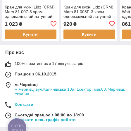
Кран для кухні Lidz (CRM)
Кран для кухні Lidz (CRM)
Кран
Mars 81 007-3 хром
Mars 81 008F-3 хром
Watt
одноважільний латунний
одноважільний латунний
одно
1 023
920
861
₴
₴
Купити
Купити
Про нас
100% позитивних з 17 відгуків за рік
Працює з 06.10.2015
м. Чернівці
м.Чернівці,вул.Калинівська 13а, 1сектор, маг.83, Чернівці,
Україна
Контакти
Сьогодні працює з 08:00 до 18:00
Показати весь графік роботи
КНОПКА
ЗВ'ЯЗКУ