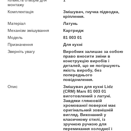
монтажу
Комплектація
Змішувач, гнучка підводка,
кріплення.
Матеріал
Латунь
Механізм змішування
Картридж
Модель
81 003 01
Призначення
Для кухні
Зверніть увагу
Виробник залишає за собою
право вносити зміни в
конструкцію виробів і
деталей, що не погіршують
якість виробу, без
попереднього
повідомлення.
Опис
Змішувач для кухні Lidz
(CRM) Mars 81 003 01
виготовлений з латуні.
Завдяки глянсовій
хромованої поверхні має
оригінальний зовнішній
вигляд. Виконаний у
класичному стилі, із
зручною ручкою для
перемикання холодної і