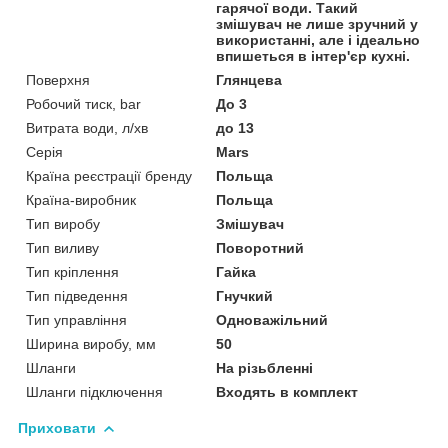
гарячої води. Такий
змішувач не лише зручний у
використанні, але і ідеально
впишеться в інтер'єр кухні.
Поверхня
Глянцева
Робочий тиск, bar
До 3
Витрата води, л/хв
до 13
Серія
Mars
Країна реєстрації бренду
Польща
Країна-виробник
Польща
Тип виробу
Змішувач
Тип виливу
Поворотний
Тип кріплення
Гайка
Тип підведення
Гнучкий
Тип управління
Одноважільний
Ширина виробу, мм
50
Шланги
На різьбленні
Шланги підключення
Входять в комплект
Приховати