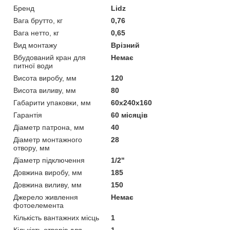
Бренд
Lidz
Вага брутто, кг
0,76
Вага нетто, кг
0,65
Вид монтажу
Врізний
Вбудований кран для
Немає
питної води
Висота виробу, мм
120
Висота виливу, мм
80
Габарити упаковки, мм
60х240х160
Гарантія
60 місяців
Діаметр патрона, мм
40
Діаметр монтажного
28
отвору, мм
Діаметр підключення
1/2"
Довжина виробу, мм
185
Довжина виливу, мм
150
Джерело живлення
Немає
фотоелемента
Кількість вантажних місць
1
Кількість отворів для
1