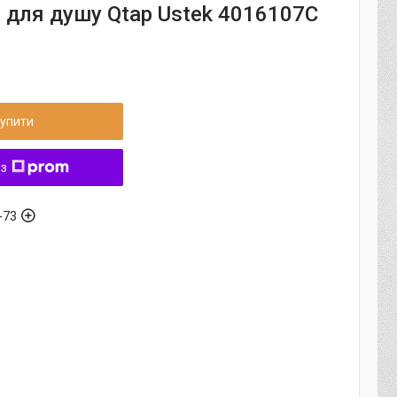
 для душу Qtap Ustek 4016107C
упити
 з
-73