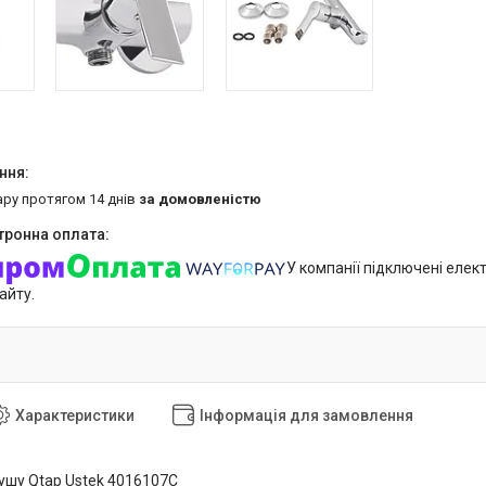
ару протягом 14 днів
за домовленістю
У компанії підключені елек
айту.
Характеристики
Інформація для замовлення
ушу Qtap Ustek 4016107C