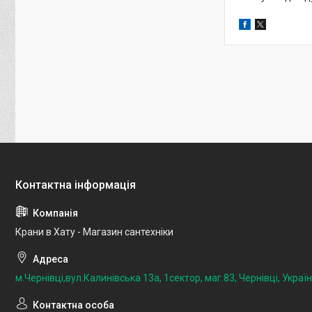
Крани в Хату - Магазин сантехніки
м.Чернівці,вул.Калинівська 13а, 1сектор, маг.83, Чернівці, Украї