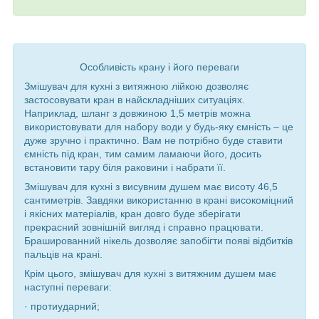
Особливість крану і його переваги
Змішувач для кухні з витяжною лійкою дозволяє
застосовувати кран в найскладніших ситуаціях.
Наприклад, шланг з довжиною 1,5 метрів можна
використовувати для набору води у будь-яку ємність – це
дуже зручно і практично. Вам не потрібно буде ставити
ємність під кран, тим самим ламаючи його, досить
встановити тару біля раковини і набрати її.
Змішувач для кухні з висувним душем має висоту 46,5
сантиметрів. Завдяки використанню в крані високоміцний
і якісних матеріалів, кран довго буде зберігати
прекрасний зовнішній вигляд і справно працювати.
Брашированний нікель дозволяє запобігти появі відбитків
пальців на крані.
Крім цього, змішувач для кухні з витяжним душем має
наступні переваги:
· протиударний;