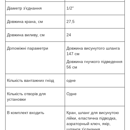
Діаметр з'єднання
1/2"
Довжина крана, см
27,5
Довжина виливу, см
24
Допоміжні параметри
Довжина висунутого шланга
147 см
Довжина гнучкого підведення
56 см
Кількість вантажних гнізд
одне
Кількість отворів для
Одне
установки
В комплект входить
Кран, шланг для висунутою
лійки, еластична підводка,
аэраторный ключ, якір,
шланги з'єднання