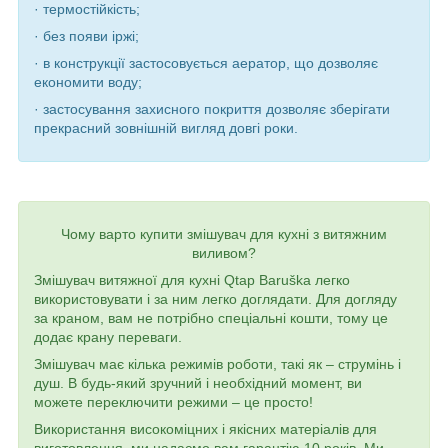
· термостійкість;
· без появи іржі;
· в конструкції застосовується аератор, що дозволяє
економити воду;
· застосування захисного покриття дозволяє зберігати
прекрасний зовнішній вигляд довгі роки.
Чому варто купити змішувач для кухні з витяжним
виливом?
Змішувач витяжної для кухні Qtap Baruška легко
використовувати і за ним легко доглядати. Для догляду
за краном, вам не потрібно спеціальні кошти, тому це
додає крану переваги.
Змішувач має кілька режимів роботи, такі як – струмінь і
душ. В будь-який зручний і необхідний момент, ви
можете переключити режими – це просто!
Використання високоміцних і якісних матеріалів для