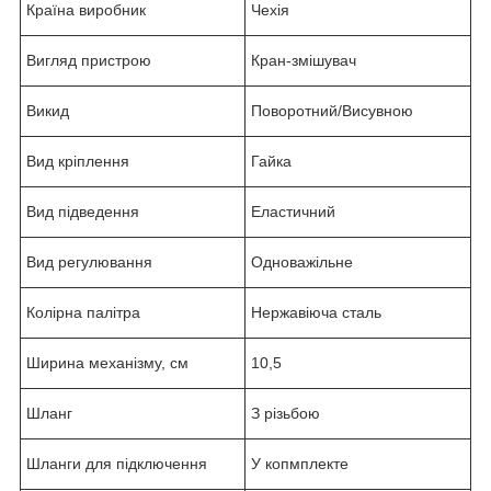
Країна виробник
Чехія
Вигляд пристрою
Кран-змішувач
Викид
Поворотний/Висувною
Вид кріплення
Гайка
Вид підведення
Еластичний
Вид регулювання
Одноважільне
Колірна палітра
Нержавіюча сталь
Ширина механізму, см
10,5
Шланг
З різьбою
Шланги для підключення
У копмплекте