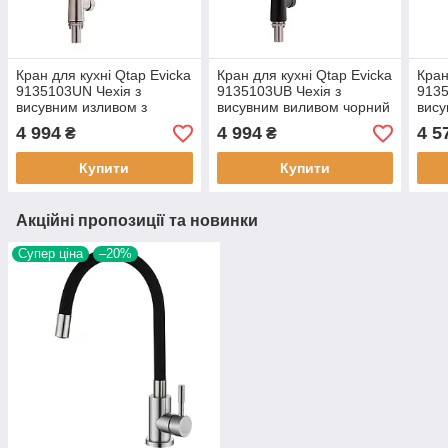
Кран для кухні Qtap Evicka
Кран для кухні Qtap Evicka
Кран
9135103UN Чехія з
9135103UB Чехія з
9135
висувним изливом з
висувним виливом чорний
вису
нержавіючої сталі
хро
4 994
4 994
4 5
₴
₴
Купити
Купити
Акційні пропозиції та новинки
Супер ціна
–20%