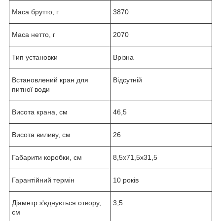
Маса брутто, г
3870
Маса нетто, г
2070
Тип установки
Врізна
Встановлений кран для
Відсутній
питної води
Висота крана, см
46,5
Висота виливу, см
26
Габарити коробки, см
8,5х71,5х31,5
Гарантійний термін
10 років
Діаметр з'єднується отвору,
3,5
см