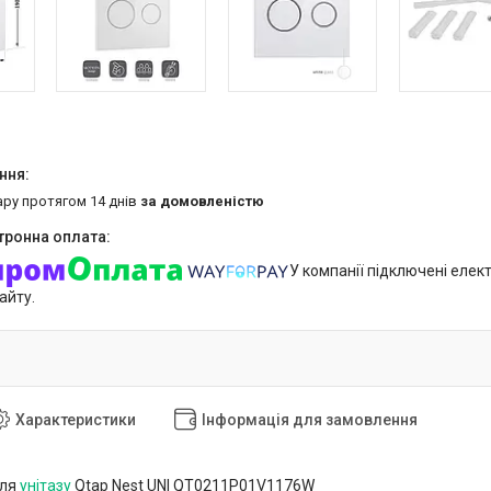
ару протягом 14 днів
за домовленістю
У компанії підключені елек
айту.
Характеристики
Інформація для замовлення
для
унітазу
Qtap Nest UNI QT0211P01V1176W