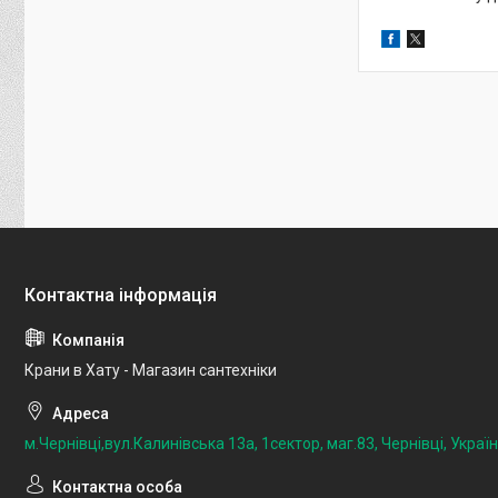
Крани в Хату - Магазин сантехніки
м.Чернівці,вул.Калинівська 13а, 1сектор, маг.83, Чернівці, Украї