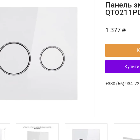
Панель зм
QT0211P
1 377 ₴
К
Купити
+380 (66) 934-22