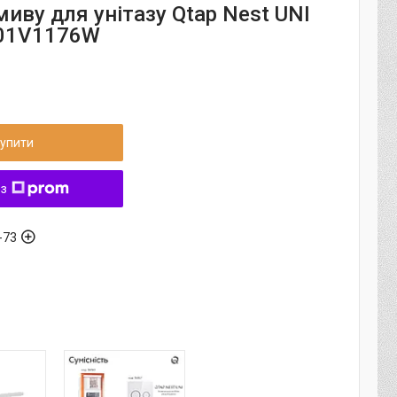
иву для унітазу Qtap Nest UNI
01V1176W
упити
 з
-73