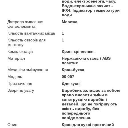
води, електроенергії, часу.
Водонепроникна захист -
IPX4. Індикатор температури
води.
Джерело живлення
Мережа
фотоелемента
Кількість вантажних місць
1
Кількість отворів для
1
монтажу
Комплектація
Кран, кріплення.
Матеріал
Нержавіюча сталь / АВЅ
пластик
Механізм змішування
Кран-букса
Модель
00 057
Призначення
Для кухні
Зверніть увагу
Виробник залишає за собою
право вносити зміни в
конструкцію виробів і
деталей, що не погіршують
якість виробу, без
попереднього
повідомлення.
Опис
Кран для кухні проточний