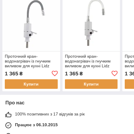
Проточний кран-
Проточний кран-
Прот
водонагрівач із гнучким
водонагрівач із гнучким
водо
виливом для кухні Lidz
виливом для кухні Lidz
вили
Warm 065
Warm 065
War
1 365
1 365
1 3
₴
₴
LDWAR065GRE49096
LDWAR065WHI49097
LDW
White/Grey
White/White
Whit
Купити
Купити
Про нас
100% позитивних з 17 відгуків за рік
Працює з 06.10.2015