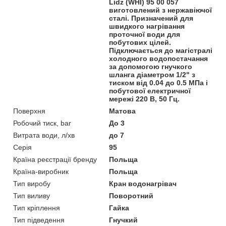
Lidz (WHI) 95 00 057
виготовлений з нержавіючої
сталі. Призначений для
швидкого нагрівання
проточної води для
побутових цілей.
Підключається до магістралі
холодного водопостачання
за допомогою гнучкого
шланга діаметром 1/2" з
тиском від 0.04 до 0.5 МПа і
побутової електричної
мережі 220 В, 50 Гц.
Поверхня
Матова
Робочий тиск, bar
До 3
Витрата води, л/хв
до 7
Серія
95
Країна реєстрації бренду
Польща
Країна-виробник
Польща
Тип виробу
Кран водонагрівач
Тип виливу
Поворотний
Тип кріплення
Гайка
Тип підведення
Гнучкий