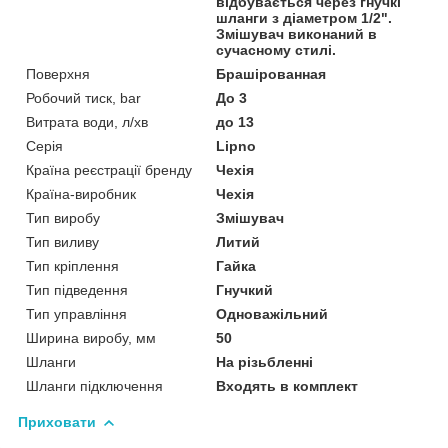
відбувається через гнучкі
шланги з діаметром 1/2".
Змішувач виконаний в
сучасному стилі.
Поверхня
Брашірованная
Робочий тиск, bar
До 3
Витрата води, л/хв
до 13
Серія
Lipno
Країна реєстрації бренду
Чехія
Країна-виробник
Чехія
Тип виробу
Змішувач
Тип виливу
Литий
Тип кріплення
Гайка
Тип підведення
Гнучкий
Тип управління
Одноважільний
Ширина виробу, мм
50
Шланги
На різьбленні
Шланги підключення
Входять в комплект
Приховати