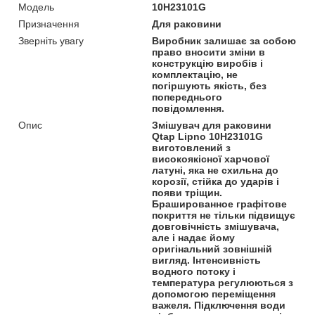
Модель
10H23101G
Призначення
Для раковини
Зверніть увагу
Виробник залишає за собою
право вносити зміни в
конструкцію виробів і
комплектацію, не
погіршують якість, без
попереднього
повідомлення.
Опис
Змішувач для раковини
Qtap Lipno 10H23101G
виготовлений з
високоякісної харчової
латуні, яка не схильна до
корозії, стійка до ударів і
появи тріщин.
Брашированное графітове
покриття не тільки підвищує
довговічність змішувача,
але і надає йому
оригінальний зовнішній
вигляд. Інтенсивність
водного потоку і
температура регулюються з
допомогою переміщення
важеля. Підключення води