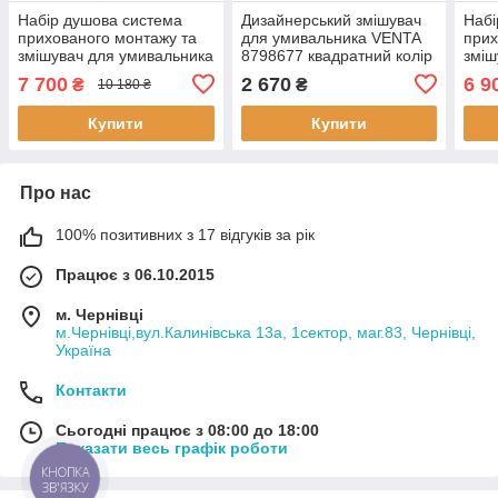
Набір душова система
Дизайнерський змішувач
Набі
прихованого монтажу та
для умивальника VENTA
прих
змішувач для умивальника
8798677 квадратний колір
зміш
VENTA 87986771
хром латунний
VEN
7 700
2 670
6 9
₴
₴
10 180 ₴
квадратний хром
квад
Купити
Купити
Про нас
100% позитивних з 17 відгуків за рік
Працює з 06.10.2015
м. Чернівці
м.Чернівці,вул.Калинівська 13а, 1сектор, маг.83, Чернівці,
Україна
Контакти
Сьогодні працює з 08:00 до 18:00
Показати весь графік роботи
КНОПКА
ЗВ'ЯЗКУ