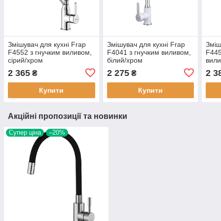
Змішувач для кухні Frap
Змішувач для кухні Frap
Зміш
F4552 з гнучким виливом,
F4041 з гнучким виливом,
F445
сірий/хром
білий/хром
вили
2 365
2 275
2 3
₴
₴
Купити
Купити
Акційні пропозиції та новинки
Супер ціна
–20%