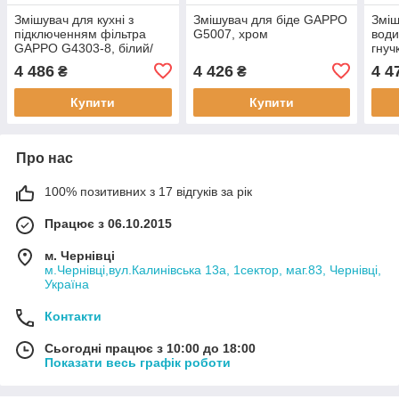
Змішувач для кухні з
Змішувач для біде GAPPO
Зміш
підключенням фільтра
G5007, хром
вод
GAPPO G4303-8, білий/
гнуч
хром
хро
4 486
4 426
4 4
₴
₴
Купити
Купити
Про нас
100% позитивних з 17 відгуків за рік
Працює з 06.10.2015
м. Чернівці
м.Чернівці,вул.Калинівська 13а, 1сектор, маг.83, Чернівці,
Україна
Контакти
Сьогодні працює з 10:00 до 18:00
Показати весь графік роботи