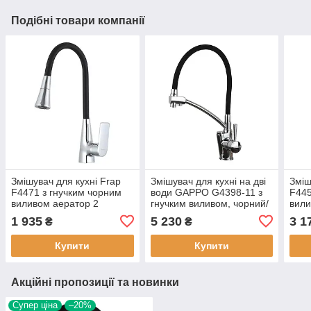
Подібні товари компанії
Змішувач для кухні Frap
Змішувач для кухні на дві
Зміш
F4471 з гнучким чорним
води GAPPO G4398-11 з
F445
виливом аератор 2
гнучким виливом, чорний/
вили
режими колір хром
хром
хро
1 935
5 230
3 1
₴
₴
кріплення гайка
Купити
Купити
Акційні пропозиції та новинки
Супер ціна
–20%