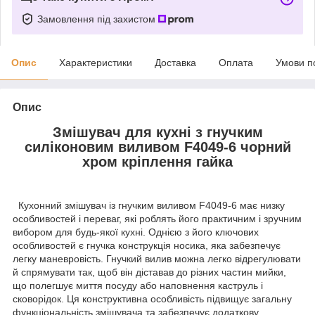
Замовлення під захистом
Опис
Характеристики
Доставка
Оплата
Умови п
Опис
Змішувач для кухні з гнучким
силіконовим виливом F4049-6 чорний
хром кріплення гайка
Кухонний змішувач із гнучким виливом F4049-6 має низку
особливостей і переваг, які роблять його практичним і зручним
вибором для будь-якої кухні. Однією з його ключових
особливостей є гнучка конструкція носика, яка забезпечує
легку маневровість. Гнучкий вилив можна легко відрегулювати
й спрямувати так, щоб він діставав до різних частин мийки,
що полегшує миття посуду або наповнення каструль і
сковорідок. Ця конструктивна особливість підвищує загальну
функціональність змішувача та забезпечує додаткову