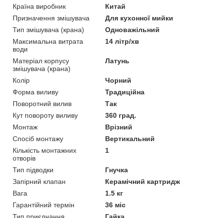
Країна виробник
Китай
Призначення змішувача
Для кухонної мийки
Тип змішувача (крана)
Одноважільний
Максимальна витрата
14 літр/хв
води
Матеріал корпусу
Латунь
змішувача (крана)
Колір
Чорний
Форма виливу
Традиційна
Поворотний вилив
Так
Кут повороту виливу
360 град.
Монтаж
Врізний
Спосіб монтажу
Вертикальний
Кількість монтажних
1
отворів
Тип підводки
Гнучка
Запірний клапан
Керамічний картридж
Вага
1.5 кг
Гарантійний термін
36 міс
Тип приєднання
Гайка