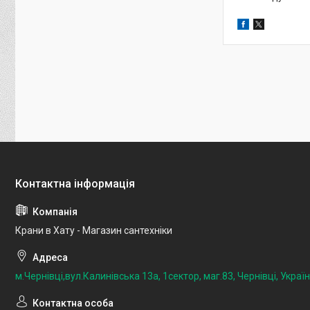
Крани в Хату - Магазин сантехніки
м.Чернівці,вул.Калинівська 13а, 1сектор, маг.83, Чернівці, Украї