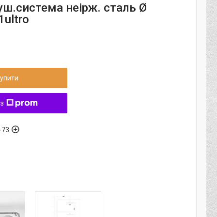
уш.система неірж. сталь Ø
ultro
упити
 з
-73