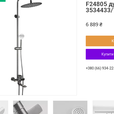
F24805 д
3534433/1
6 889 ₴
К
Купити
+380 (66) 934-22