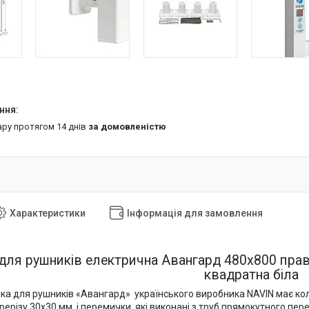
ару протягом 14 днів
за домовленістю
Характеристики
Інформація для замовлення
для рушників електрична Авангард 480х800 прави
квадратна біла
ка для рушників «Авангард» українського виробника NAVIN має кол
ерізу 30х30 мм, і перемички, які виконані з труб прямокутного пер