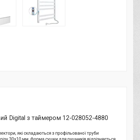
й Digital з таймером 12-028052-4880
ектори, які складаються з профільованої труби
ерізу 30х10 мм. Форма сушки для рушників відрізняється