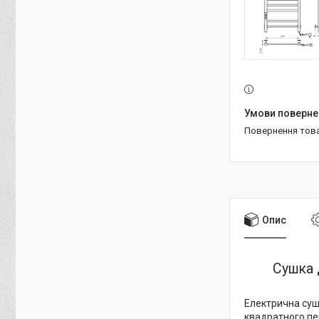
повернення тов
Опис
Сушка 
Електрична суш
квадратного пер