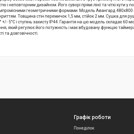
ю і неповторним дизайном. Його суворі прямі лінії та чіткі кути 
мпромісними геометричними формами. Модель Авангард 480х800 вигот
иттям. Товщина стін перемичок 1,5 мм, стійок 2 мм. Сушка для руш
 +/- 5°С і ступінь захисту IP44. Гарантія на цю модель складає 60 
ня, який регулює його потужність і має вбудовану функцію таймера.
і та довговічності.
Графік роботи
Понеділок