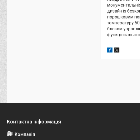
монументальніст
дизайн із безко
порошковим покр
температуру 50°
блоком управлін
функціональност