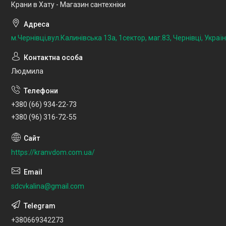
Крани в Хату - Магазин сантехніки
м.Чернівці,вул.Калинівська 13а, 1сектор, маг.83, Чернівці, Украї
Людмила
+380 (66) 934-22-73
+380 (96) 316-72-55
https://kranvdom.com.ua/
sdcvkalina@gmail.com
+380669342273