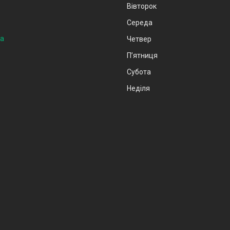
Вівторок
Середа
на
Четвер
Пʼятниця
Субота
Неділя