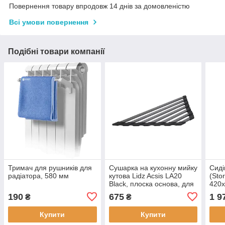
Повернення товару впродовж 14 днів за домовленістю
Всі умови повернення
Подібні товари компанії
Тримач для рушників для
Сушарка на кухонну мийку
Сиді
радіатора, 580 мм
кутова Lidz Acsis LA20
(Sto
Black, плоска основа, для
420x
посуду 477х198 мм
мікр
190
675
1 9
₴
₴
LDACSLA20BLM49773
Duro
QTS
Купити
Купити