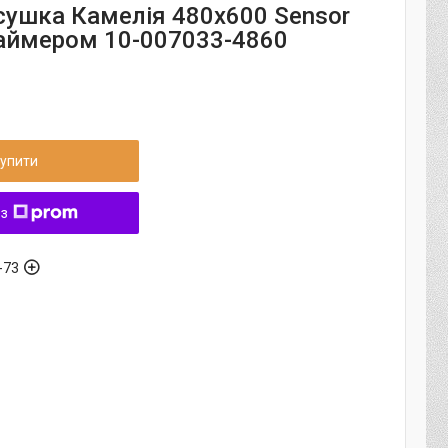
ушка Камелія 480х600 Sensor
таймером 10-007033-4860
упити
 з
-73