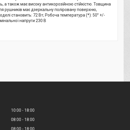
нь, а також має високу антикорозійною стійкістю. Товщина
для рушників має дзеркальну поліровану поверхню,
лі становить: 72 Вт; Робоча температура (*): 50° +/-
номінальної напруги 230 В
10:00
18:00
08:00
18:00
08:00
18:00