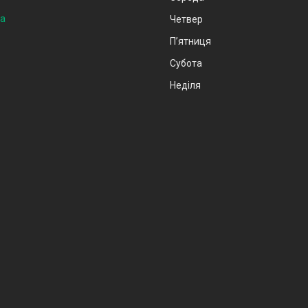
на
Четвер
Пʼятниця
Субота
Неділя