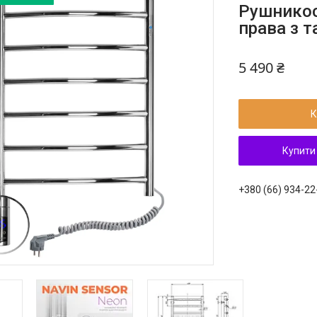
Рушникос
права з 
5 490 ₴
К
Купити
+380 (66) 934-22