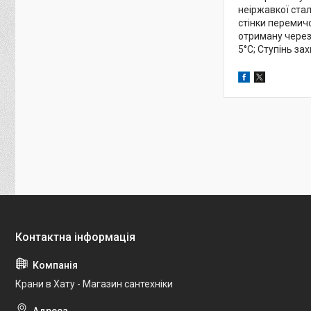
неіржавкої стал
стінки перемичо
отриману через 
5°C; Ступінь зах
Крани в Хату - Магазин сантехніки