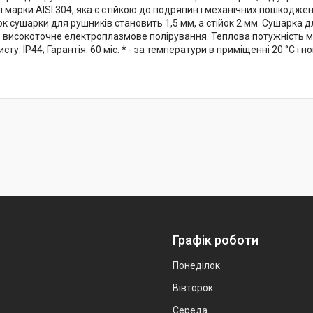
і марки AISI 304, яка є стійкою до подряпин і механічних пошкодже
к сушарки для рушників становить 1,5 мм, а стійок 2 мм. Сушарка 
високоточне електроплазмове полірування. Теплова потужність моде
исту: IP44; Гарантія: 60 міс. * - за температури в приміщенні 20 °C і 
Графік роботи
Понеділок
Вівторок
Середа