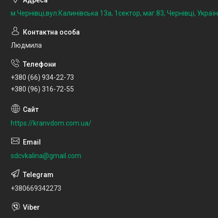
м.Чернівці,вул.Калинівська 13а, 1сектор, маг.83, Чернівці, Украї
Людмила
+380 (66) 934-22-73
+380 (96) 316-72-55
https://kranvdom.com.ua/
sdcvkalina@gmail.com
+380669342273