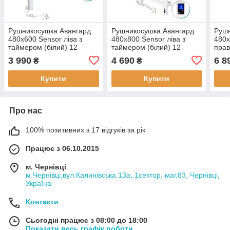
Рушникосушка Авангард
Рушникосушка Авангард
Рушн
480х600 Sensor ліва з
480х800 Sensor ліва з
480х
таймером (білий) 12-
таймером (білий) 12-
прав
028153-4860
028153-4880
під 
3 990
4 690
6 8
₴
₴
Купити
Купити
Про нас
100% позитивних з 17 відгуків за рік
Працює з 06.10.2015
м. Чернівці
м.Чернівці,вул.Калинівська 13а, 1сектор, маг.83, Чернівці,
Україна
Контакти
Сьогодні працює з 08:00 до 18:00
Показати весь графік роботи