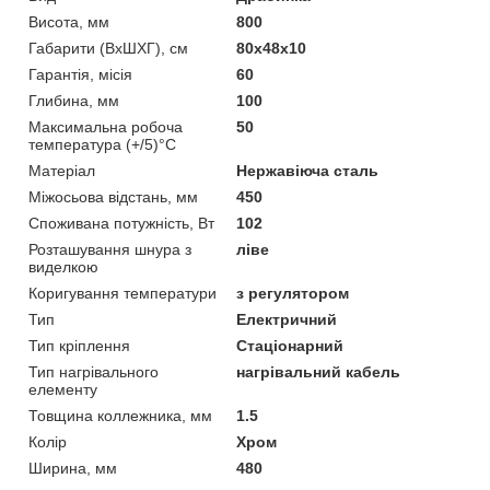
Висота, мм
800
Габарити (ВхШХГ), см
80x48x10
Гарантія, місія
60
Глибина, мм
100
Максимальна робоча
50
температура (+/5)°C
Матеріал
Нержавіюча сталь
Міжосьова відстань, мм
450
Споживана потужність, Вт
102
Розташування шнура з
ліве
виделкою
Коригування температури
з регулятором
Тип
Електричний
Тип кріплення
Стаціонарний
Тип нагрівального
нагрівальний кабель
елементу
Товщина коллежника, мм
1.5
Колір
Хром
Ширина, мм
480