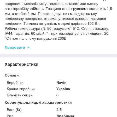
подряпин і механічних ушкоджень, а також має високу
антикорозійну стійкість. Товщина стінок рушника становить 1,5
мм, а стойок 2 мм. Полотенцесушник має дзеркальну
поліровану поверхню, отриману високої електроплазмової
поліровки. Теплова потужність моделі дорівнює 102 Вт;
Робоча температура (*): 50 градусів +/- 5°C; Степінь захисту:
IP44; Гарантія: 60 місій. * - при температурі в приміщенні 20
°С і номінальному напруженні 230В
Приховати
Характеристики
Основні
Виробник
Navin
Країна виробник
Україна
Кількість секцій
8
Користувальницькі характеристики
Вага (Кг)
4.5
Вид
Драбинка