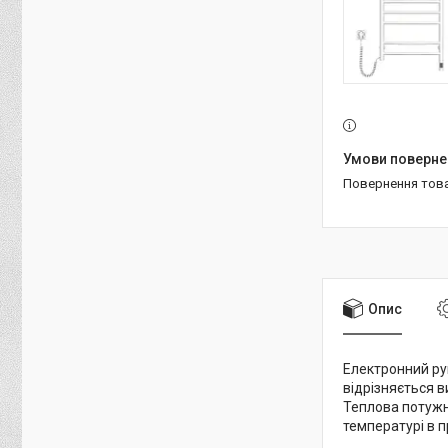
повернення тов
Опис
Електронний ру
відрізняється в
Теплова потужніс
температурі в п