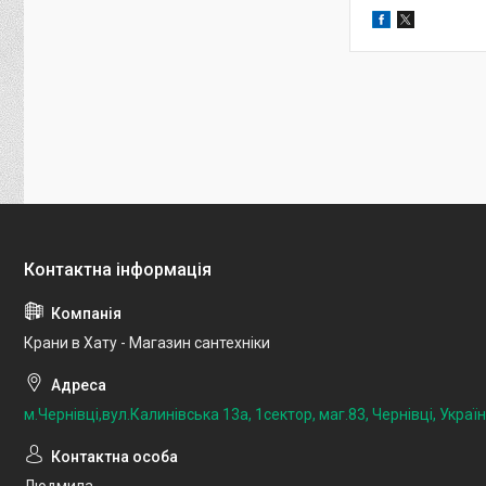
Крани в Хату - Магазин сантехніки
м.Чернівці,вул.Калинівська 13а, 1сектор, маг.83, Чернівці, Украї
Людмила