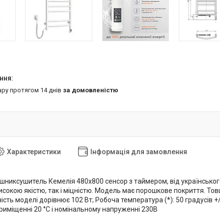
ару протягом 14 днів
за домовленістю
Характеристики
Інформація для замовлення
шниксушитель Кемелія 480х800 сенсор з таймером, від українського
исокою якістю, так і міцністю. Модель має порошкове покриття. Тов
ть моделі дорівнює 102 Вт; Робоча температура (*): 50 градусів +/- 5°
риміщенні 20 °С і номінальному напруженні 230В