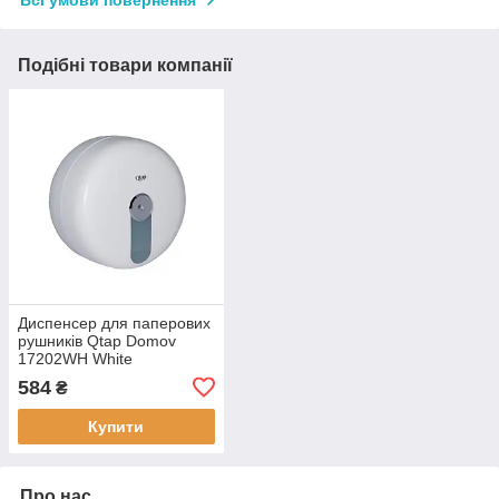
Всі умови повернення
Подібні товари компанії
Диспенсер для паперових
рушників Qtap Domov
17202WH White
584
₴
Купити
Про нас