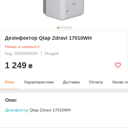
Дезінфектор Qtap Zdraví 17010WH
Немає в наявності
Код: SD00049035
Роздріб
1 249
₴
Опис
Характеристики
Доставка
Оплата
Умови п
Опис
Дезінфектор
Qtap Zdraví 17010WH