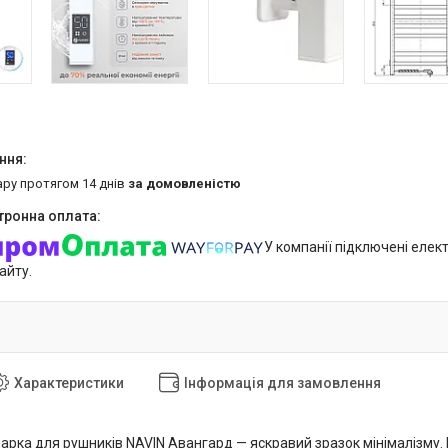
ару протягом 14 днів
за домовленістю
У компанії підключені елек
айту.
Характеристики
Інформація для замовлення
рка для рушників NAVIN Авангард — яскравий зразок мінімалізму. М