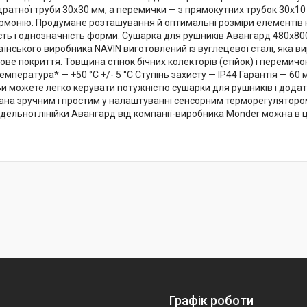
ратної труби 30х30 мм, а перемички — з прямокутних трубок 30х10 
рмонію. Продумане розташування й оптимальні розміри елементів 
ть і однозначність форми. Сушарка для рушників Авангард 480х800
раїнського виробника NAVIN виготовлений із вуглецевої сталі, яка 
ве покриття. Товщина стінок бічних колекторів (стійок) і перемич
емпература* — +50 °C +/- 5 °C Ступінь захисту — IP44 Гарантія — 60 м
 Ви можете легко керувати потужністю сушарки для рушників і дод
на зручним і простим у налаштуванні сенсорним терморегуляторо
дельної лінійки Авангард від компанії-виробника Monder можна в ц
Графік роботи