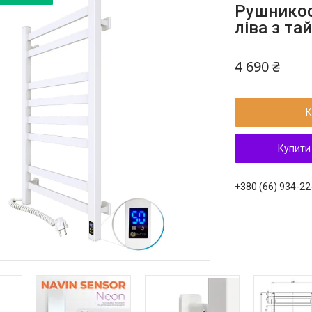
Рушникос
ліва з та
4 690 ₴
К
Купити
+380 (66) 934-22