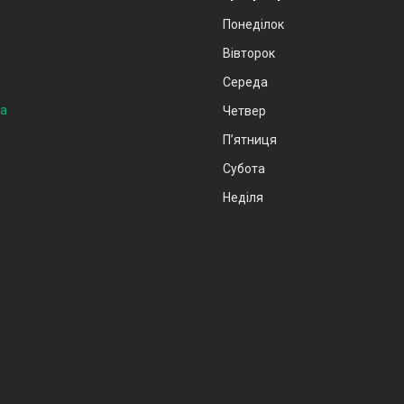
Понеділок
Вівторок
Середа
на
Четвер
Пʼятниця
Субота
Неділя