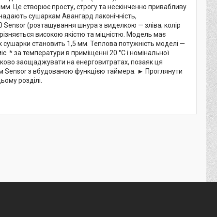
мм. Це створює просту, строгу та нескінченно привабливу
надають сушаркам Авангард лаконічність,
 Sensor (розташування шнура з виделкою — зліва; колір
вирізняється високою якістю та міцністю. Модель має
ок сушарки становить 1,5 мм. Теплова потужність моделі —
іс. * за температури в приміщенні 20 °C і номінальної
атково заощаджувати на енерговитратах, позаяк ця
м Sensor з вбудованою функцією таймера. ► Проглянути
ьому розділі.