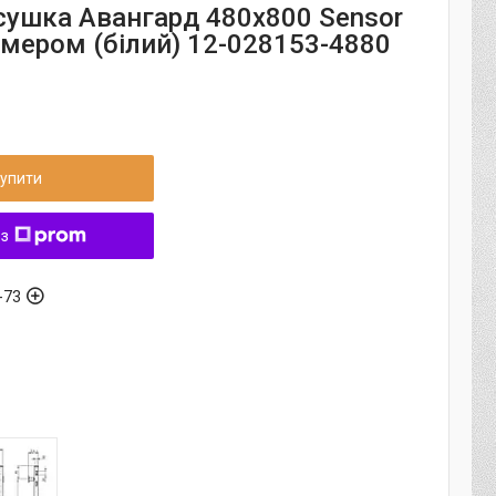
ушка Авангард 480х800 Sensor
ймером (білий) 12-028153-4880
упити
 з
-73