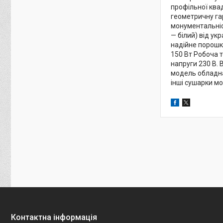
профільної квад
геометричну га
монументальніс
— білий) від ук
надійне порошко
150 Вт Робоча т
напруги 230 В.
модель обладна
інші сушарки мо