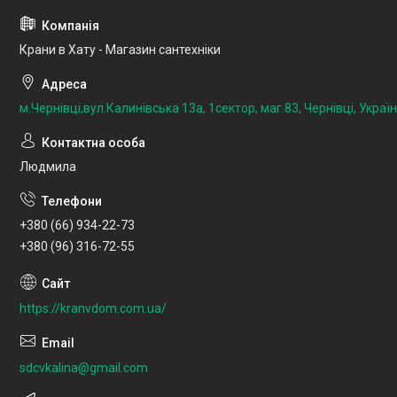
Крани в Хату - Магазин сантехніки
м.Чернівці,вул.Калинівська 13а, 1сектор, маг.83, Чернівці, Украї
Людмила
+380 (66) 934-22-73
+380 (96) 316-72-55
https://kranvdom.com.ua/
sdcvkalina@gmail.com