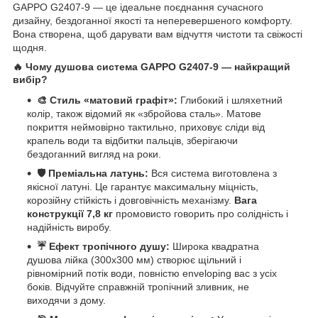
GAPPO G2407-9 — це ідеальне поєднання сучасного
дизайну, бездоганної якості та неперевершеного комфорту.
Вона створена, щоб дарувати вам відчуття чистоти та свіжості
щодня.
🔥 Чому душова система GAPPO G2407-9 — найкращий
вибір?
🎨 Стиль «матовий графіт»:
Глибокий і шляхетний
колір, також відомий як «збройова сталь». Матове
покриття неймовірно тактильно, приховує сліди від
крапель води та відбитки пальців, зберігаючи
бездоганний вигляд на роки.
🛡️ Преміальна латунь:
Вся система виготовлена з
якісної латуні. Це гарантує максимальну міцність,
корозійну стійкість і довговічність механізму.
Вага
конструкції 7,8 кг
промовисто говорить про солідність і
надійність виробу.
☔ Ефект тропічного душу:
Широка квадратна
душова лійка (300x300 мм) створює щільний і
рівномірний потік води, повністю enveloping вас з усіх
боків. Відчуйте справжній тропічний зливник, не
виходячи з дому.