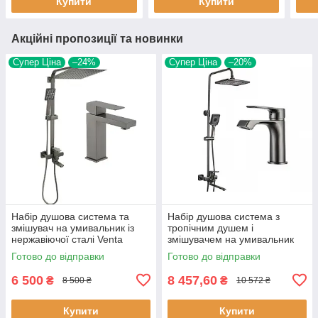
Купити
Купити
Акційні пропозиції та новинки
Супер Ціна
–24%
Супер Ціна
–20%
Набір душова система та
Набір душова система з
змішувач на умивальник із
тропічним душем і
нержавіючої сталі Venta
змішувачем на умивальник
NKS008-9 графіт
Frap F2471-9-10 матовий
Готово до відправки
Готово до відправки
графіт
6 500
8 457,60
₴
₴
8 500 ₴
10 572 ₴
Купити
Купити