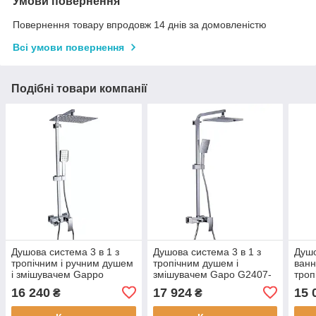
Умови повернення
Повернення товару впродовж 14 днів за домовленістю
Всі умови повернення
Подібні товари компанії
Душова система 3 в 1 з
Душова система 3 в 1 з
Душо
тропічним і ручним душем
тропічним душем і
ванн
і змішувачем Gappo
змішувачем Gapo G2407-
троп
G2407-20 квадратна хром
30 квадратна білий хром
змі
16 240
17 924
15 
₴
₴
квад