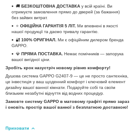
🚚
БЕЗКОШТОВНА ДОСТАВКА
у всій країні. Ви
отримуєте замовлення прямо до дверей (за бажання)
без зайвих витрат.
⭐
ОФІЦІЙНА ГАРАНТІЯ 5 ЛІТ.
Ми впевнені в якості
нашої продукції та даємо тривалу гарантію.
🔐
100% ОРИГІНАЛ.
Ми є офіційним дилером бренда
GAPPO.
💎
ПРЯМА ПОСТАВКА.
Немає помічників — запорука
вашої вигідної ціни.
Зробіть крок назустріч новому рівню комфорту!
Душова система GAPPO G2407-9 — це не просто сантехніка,
це інвестиція у ваш щоденний комфорт і ключовий елемент
дизайну вашої ванної кімнати. Подаруйте собі та своїм
близьким незабутні відчуття від водних процедур.
Замовте систему GAPPO в матовому графіті прямо зараз
і оновіть простір вашої ванної з безплатною доставкою!
Приховати