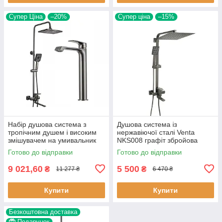
Супер Ціна
–20%
Супер ціна
–15%
Набір душова система з
Душова система із
тропічним душем і високим
нержавіючої сталі Venta
змішувачем на умивальник
NKS008 графіт збройова
Frap F2471-9-12 матовий
сталь
Готово до відправки
Готово до відправки
графіт
9 021,60
5 500
₴
₴
11 277 ₴
6 470 ₴
Купити
Купити
Безкоштовна доставка
Подарунок