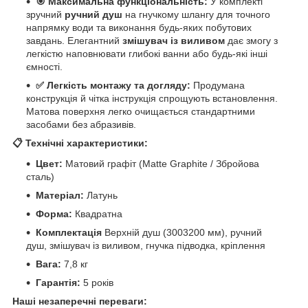
🎯 Максимальна функціональність:
У комплекті
зручний
ручний душ
на гнучкому шлангу для точного
напрямку води та виконання будь-яких побутових
завдань. Елегантний
змішувач із виливом
дає змогу з
легкістю наповнювати глибокі ванни або будь-які інші
ємності.
✅ Легкість монтажу та догляду:
Продумана
конструкція й чітка інструкція спрощують встановлення.
Матова поверхня легко очищається стандартними
засобами без абразивів.
📋 Технічні характеристики:
Цвет:
Матовий графіт (Matte Graphite / Збройова
сталь)
Матеріал:
Латунь
Форма:
Квадратна
Комплектація
Верхній душ (3003200 мм), ручний
душ, змішувач із виливом, гнучка підводка, кріплення
Вага:
7,8 кг
Гарантія:
5 років
Наші незаперечні переваги: