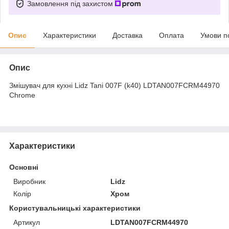
Замовлення під захистом
Опис
Характеристики
Доставка
Оплата
Умови п
Опис
Змішувач для кухні Lidz Tani 007F (k40) LDTAN007FCRM44970
Chrome
Характеристики
Основні
Виробник
Lidz
Колір
Хром
Користувальницькі характеристики
Артикул
LDTAN007FCRM44970