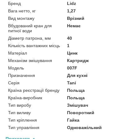
Бренд
Lidz
Вага нетто, кг
1,27
Вид монтажу
Врізний
Вбудований кран для
Немає
питної води
Діаметр патрона, мм
40
Кількість вантажних місць
1
Матеріал
Цинк
Механізм змішування
Картридж
Мoдель
007F
Призначення
Для кухні
Серія
Tani
Країна реєстрації бренду
Польща
Країна-виробник
Польща
Тип виробу
Змішувач
Тип виливу
Поворотний
Тип кріплення
Гайка
Тип управління
Одноважільний
Приховати