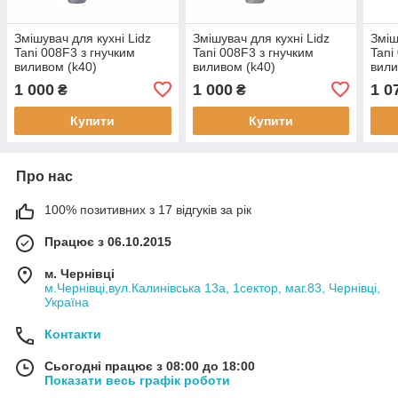
Змішувач для кухні Lidz
Змішувач для кухні Lidz
Зміш
Tani 008F3 з гнучким
Tani 008F3 з гнучким
Tani
виливом (k40)
виливом (k40)
вили
LDTAN008F3WCR37037
LDTAN008F3GCR39507
LDT
1 000
1 000
1 0
₴
₴
White / Chrome
Grey / Chrome
Grey
Купити
Купити
Про нас
100% позитивних з 17 відгуків за рік
Працює з 06.10.2015
м. Чернівці
м.Чернівці,вул.Калинівська 13а, 1сектор, маг.83, Чернівці,
Україна
Контакти
Сьогодні працює з 08:00 до 18:00
Показати весь графік роботи