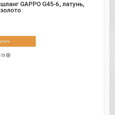
шланг GAPPO G45-6, латунь,
 золото
упити
-73