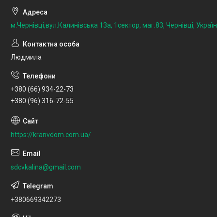
м.Чернівці,вул.Калинівська 13а, 1сектор, маг.83, Чернівці, Украї
Людмила
+380 (66) 934-22-73
+380 (96) 316-72-55
https://kranvdom.com.ua/
sdcvkalina@gmail.com
+380669342273