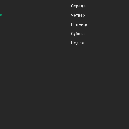
Середа
на
Четвер
Пʼятниця
Субота
Неділя