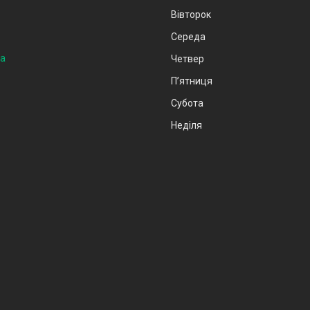
Вівторок
Середа
на
Четвер
Пʼятниця
Субота
Неділя