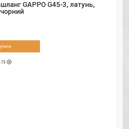
шланг GAPPO G45-3, латунь,
 чорний
упити
-73