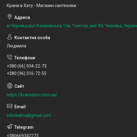
Крани в Хату - Магазин сантехніки
м.Чернівці,вул.Калинівська 13а, 1сектор, маг.83, Чернівці, Украї
Людмила
+380 (66) 934-22-73
+380 (96) 316-72-55
https://kranvdom.com.ua/
sdcvkalina@gmail.com
+380669342273