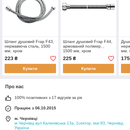
Шланг душовий Frap F43,
Шланг душовий Frap F44,
Душо
нержавіюча сталь, 1500
армований полімер, ,
нерж
мм, хром
1500 мм, хром
мм, 
223
225
175
₴
₴
Купити
Купити
Про нас
100% позитивних з 17 відгуків за рік
Працює з 06.10.2015
м. Чернівці
м.Чернівці,вул.Калинівська 13а, 1сектор, маг.83, Чернівці,
Україна