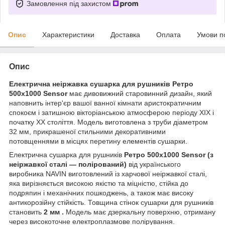
Замовлення під захистом
Опис
Характеристики
Доставка
Оплата
Умови п
Опис
Електрична неіржавка сушарка для рушників Ретро
500х1000 Sensor
має дивовижний старовинний дизайн, який
наповнить інтер'єр вашої ванної кімнати аристократичним
спокоєм і затишною вікторіанською атмосферою періоду XIX і
початку XX століття. Модель виготовлена з труби діаметром
32 мм, прикрашеної стильними декоративними
потовщеннями в місцях перетину елементів сушарки.
Електрична сушарка для рушників
Ретро 500х1000 Sensor (з
неіржавкої сталі — полірований)
від українського
виробника NAVIN виготовлений із харчової неіржавкої сталі,
яка вирізняється високою якістю та міцністю, стійка до
подряпин і механічних пошкоджень, а також має високу
антикорозійну стійкість. Товщина стінок сушарки для рушників
становить
2 мм
.
Модель має дзеркальну поверхню, отриману
через високоточне електроплазмове полірування.