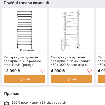
Подібні товари компанії
Сушарка для рушників
Сушарка для рушників
Суша
електрична з неіржавкої
електрична Navin Грандіс
елек
сталі Navin Грандіс
480х1000 Sensor ліва з
480х
480х1200 Sensor правий з
таймером, біла
тайм
13 990
4 990
4 9
₴
₴
таймером,
Купити
Купити
Про нас
100% позитивних з 17 відгуків за рік