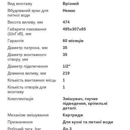
Вид монтажу
Врізний
Вбудований кран для
Немає
питної води
Висота виливу, мм
474
Габарити паковання
495х307х65
(ШхГхВ), мм
Гарантія
60 місяців
Діаметр патрона, мм
35
Діаметр монтажного
35
отвору, мм
Діаметр підключення
1/2"
Довжина виливу, мм
219
Кількість вантажних місць
1
Кількість отворів для
1
монтажу
Комплектація
Змішувач, гнучке
підведення, кріпильні
деталі.
Механізм змішування
Картридж
Призначення
Для кухні та питної води
Робочий тиск, bar
До 3