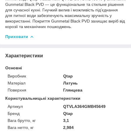
Gunmetal Black PVD — це функціональне та стильне рішення
для сучасної кухні. Гнучкий вилив і можливість під'єднання
для питної води забезпечують максимальну зручність у
використанні. Покриття Gunmetal Black PVD захищає виріб від
корозії та механічних пошкоджень.
Приховати
Характеристики
Основні
Виробник
Qtap
Матеріал
Латунь
Поверхня
Глянцева
Користувальницькі характеристики
Артикул
QTVLA364GMB45649
Бренд
Qtap
Вага брутто, кг
3,1
Вага нетто, кг
2,984