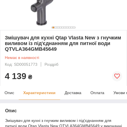
Змішувач для кухні Qtap Vlasta New з гнучким
виливом із під'єднанням для питної води
QTVLA364GMB45649
Немає в наявності
Код: SD00051773
Роздріб
4 139
₴
Опис
Характеристики
Доставка
Оплата
Умови 
Опис
Змішувач для кухні з гнучким виливом і під'єднанням для
питної води Qtap Vlasta New QTVLA364GMB45649 у виконанні