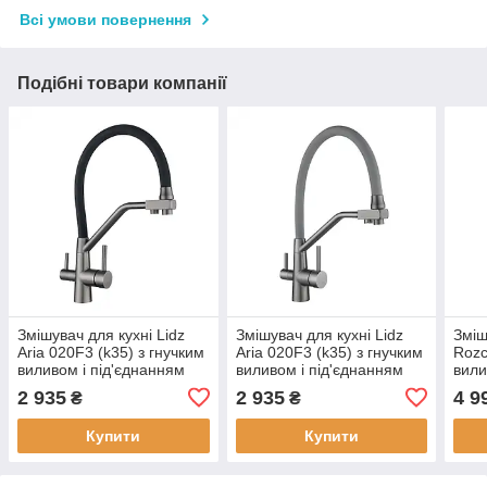
Всі умови повернення
Подібні товари компанії
Змішувач для кухні Lidz
Змішувач для кухні Lidz
Зміш
Aria 020F3 (k35) з гнучким
Aria 020F3 (k35) з гнучким
Rozc
виливом і під'єднанням
виливом і під'єднанням
вили
для питної води
для питної води
для 
2 935
2 935
4 9
₴
₴
LDARI020F3BGRP49568
LDARI020F3GGRP49569
QTR
Graphite/Black
Graphite/Grey
Chr
Купити
Купити