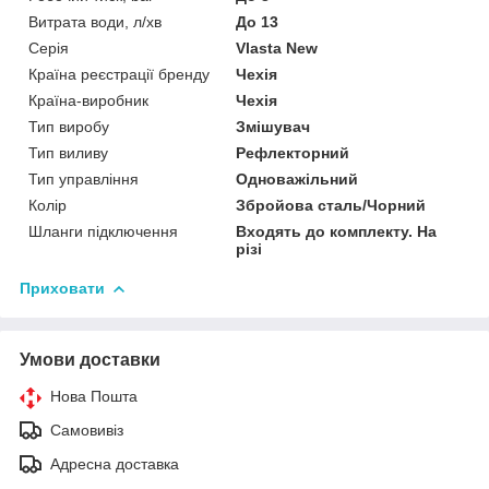
Витрата води, л/хв
До 13
Серія
Vlasta New
Країна реєстрації бренду
Чехія
Країна-виробник
Чехія
Тип виробу
Змішувач
Тип виливу
Рефлекторний
Тип управління
Одноважільний
Колір
Збройова сталь/Чорний
Шланги підключення
Входять до комплекту. На
різі
Приховати
Умови доставки
Нова Пошта
Самовивіз
Адресна доставка