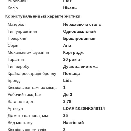
Виробник
Lidz
Колір
Нікель
Користувальницькі характеристики
Матеріал
Нержавіюча сталь
Тип управління
Одноважільний
Поверхня
Брашірованная
Серія
Aria
Механізм змішування
Картридж
Гарантія
20 років
Тип виробу
Душова система
Країна реєстрації бренду
Польща
Бренд
Lidz
Кількість вантажних місць
1
Робочий тиск, bar
До 3
Вага нетто, кг
3,78
Артикул
LDARI1020NKS46114
Діаметр патрона, мм
35
Вид монтажу
Настінний
Кількість споживачів
2