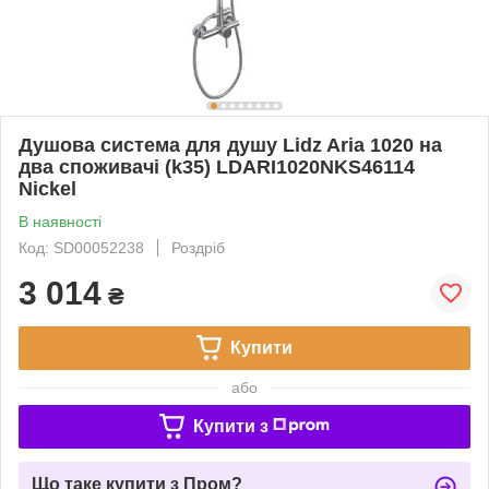
Душова система для душу Lidz Aria 1020 на
два споживачі (k35) LDARI1020NKS46114
Nickel
В наявності
Код: SD00052238
Роздріб
3 014
₴
Купити
або
Купити з
Що таке купити з Пром?