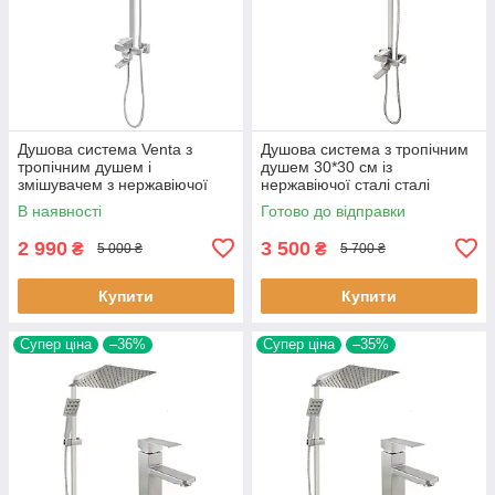
Душова система Venta з
Душова система з тропічним
тропічним душем і
душем 30*30 см із
змішувачем з нержавіючої
нержавіючої сталі сталі
сталі SUS304 квадратна NKS
квадратна матова Venta 6016
В наявності
Готово до відправки
35
2 990
3 500
₴
₴
5 000 ₴
5 700 ₴
Купити
Купити
Супер ціна
–36%
Супер ціна
–35%