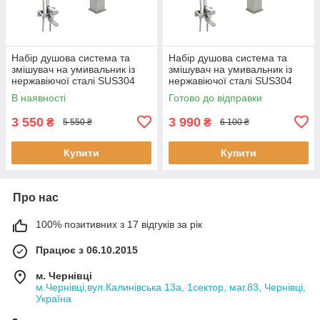
Набір душова система та
Набір душова система та
змішувач на умивальник із
змішувач на умивальник із
нержавіючої сталі SUS304
нержавіючої сталі SUS304
Venta NKS 007-2 матовий
Venta NKS 007 матовий
В наявності
Готово до відправки
квадратний
квадратний
3 550
3 990
₴
₴
5 550 ₴
6 100 ₴
Купити
Купити
Про нас
100% позитивних з 17 відгуків за рік
Працює з 06.10.2015
м. Чернівці
м.Чернівці,вул.Калинівська 13а, 1сектор, маг.83, Чернівці,
Україна