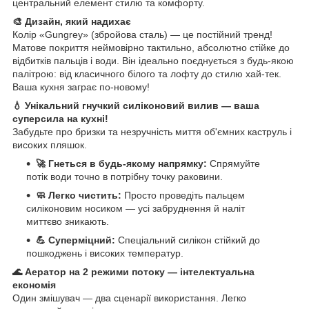
центральний елемент стилю та комфорту.
🎨 Дизайн, який надихає
Колір «Gungrey» (збройова сталь) — це постійний тренд!
Матове покриття неймовірно тактильно, абсолютно стійке до
відбитків пальців і води. Він ідеально поєднується з будь-якою
палітрою: від класичного білого та лофту до стилю хай-тек.
Ваша кухня заграє по-новому!
💧 Унікальний гнучкий силіконовий вилив — ваша
суперсила на кухні!
Забудьте про бризки та незручність миття об'ємних каструль і
високих пляшок.
🚀 Гнеться в будь-якому напрямку:
Спрямуйте
потік води точно в потрібну точку раковини.
🧼 Легко чистить:
Просто проведіть пальцем
силіконовим носиком — усі забруднення й наліт
миттєво зникають.
💪 Суперміцний:
Спеціальний силікон стійкий до
пошкоджень і високих температур.
🌊 Аератор на 2 режими потоку — інтелектуальна
економія
Один змішувач — два сценарії використання. Легко