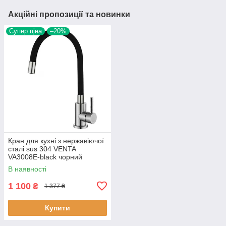
Акційні пропозиції та новинки
Супер ціна
–20%
Кран для кухні з нержавіючої
сталі sus 304 VENTA
VA3008E-black чорний
гнучкий носик
В наявності
1 100
₴
1 377 ₴
Купити