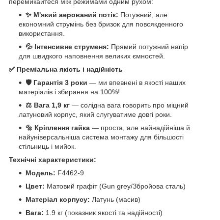
перемикайтеся між режимами одним рухом:
✨ М'який аерований потік:
Потужний, але
економний струмінь без бризок для повсякденного
використання.
💦 Інтенсивне струменя:
Прямий потужний напір
для швидкого наповнення великих ємностей.
✅ Преміальна якість і надійність
🛡️ Гарантія 3 роки
— ми впевнені в якості наших
матеріалів і збирання на 100%!
⚖️ Вага 1,9 кг
— солідна вага говорить про міцний
латуновий корпус, який слугуватиме довгі роки.
🔩 Кріплення гайка
— проста, але найнадійніша й
найуніверсальніша система монтажу для більшості
стільниць і мийок.
Т
ехнічні характеристики:
Модель:
F4462-9
Цвет:
Матовий графіт (Gun grey/Збройова сталь)
Матеріал корпусу:
Латунь (масив)
Вага:
1.9 кг (показник якості та надійності)