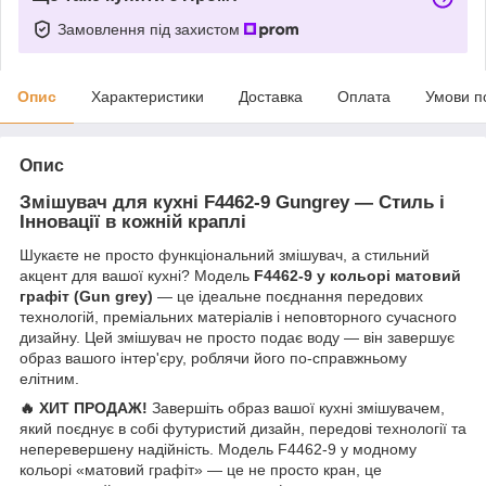
Замовлення під захистом
Опис
Характеристики
Доставка
Оплата
Умови п
Опис
Змішувач для кухні F4462-9 Gungrey — Стиль і
Інновації в кожній краплі
Шукаєте не просто функціональний змішувач, а стильний
акцент для вашої кухні? Модель
F4462-9 у кольорі матовий
графіт (Gun grey)
— це ідеальне поєднання передових
технологій, преміальних матеріалів і неповторного сучасного
дизайну. Цей змішувач не просто подає воду — він завершує
образ вашого інтер'єру, роблячи його по-справжньому
елітним.
🔥 ХИТ ПРОДАЖ!
Завершіть образ вашої кухні змішувачем,
який поєднує в собі футуристий дизайн, передові технології та
неперевершену надійність. Модель F4462-9 у модному
кольорі «матовий графіт» — це не просто кран, це