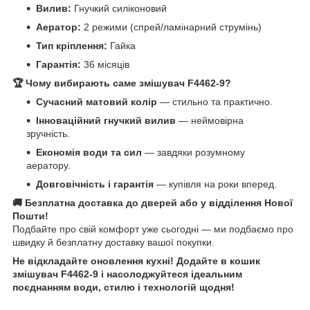
Вилив:
Гнучкий силіконовий
Аератор:
2 режими (спрей/ламінарний струмінь)
Тип кріплення:
Гайка
Гарантія:
36 місяців
🏆 Чому вибирають саме змішувач F4462-9?
Сучасний матовий колір
— стильно та практично.
Інноваційний гнучкий вилив
— неймовірна
зручність.
Економія води та сил
— завдяки розумному
аератору.
Довговічність і гарантія
— купівля на роки вперед.
🚚 Безплатна доставка до дверей або у відділення Нової
Пошти!
Подбайте про свій комфорт уже сьогодні — ми подбаємо про
швидку й безплатну доставку вашої покупки.
Не відкладайте оновлення кухні! Додайте в кошик
змішувач F4462-9 і насолоджуйтеся ідеальним
поєднанням води, стилю і технологій щодня!