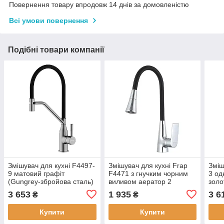
Повернення товару впродовж 14 днів за домовленістю
Всі умови повернення
Подібні товари компанії
Змішувач для кухні F4497-
Змішувач для кухні Frap
Зміш
9 матовий графіт
F4471 з гнучким чорним
3 од
(Gungrey-збройова сталь)
виливом аератор 2
золо
з гнучким знімним
режими колір хром
вили
3 653
1 935
3 6
₴
₴
виливом
кріплення гайка
Купити
Купити