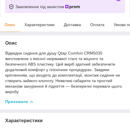
Замовлення під захистом
Опис
Характеристики
Доставка
Оплата
Умови п
Опис
Відкидне сидіння для душу Qtap Comfort CRM5035
виготовлене з якісної неіржавкої сталі та міцного та
безпечного ABS пластику. Цей виріб здатний забезпечити
додатковий комфорт у гігієнічних процедурах. Завдяки
кріпленням, що входять до комплектації, монтаж сидіння не
створить зайвого клопоту. Невеликі габарити та простий
механізм занурення й підняття — безперечні переваги цього
виробу.
Приховати
Характеристики