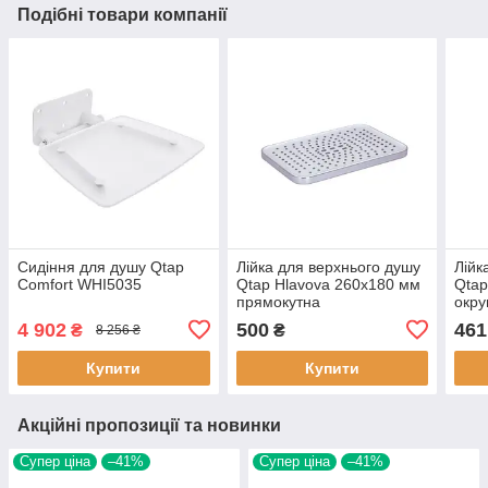
Подібні товари компанії
Сидіння для душу Qtap
Лійка для верхнього душу
Лійк
Comfort WHI5035
Qtap Hlavova 260x180 мм
Qtap
прямокутна
окру
QTHLA107CRM45785
QTH
4 902
500
461
₴
₴
8 256 ₴
Chrome/White
Chro
Купити
Купити
Акційні пропозиції та новинки
Супер ціна
–41%
Супер ціна
–41%