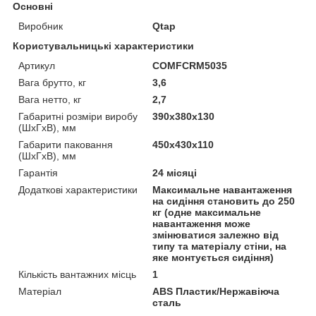
Основні
Виробник
Qtap
Користувальницькі характеристики
Артикул
COMFCRM5035
Вага брутто, кг
3,6
Вага нетто, кг
2,7
Габаритні розміри виробу
390х380х130
(ШхГхВ), мм
Габарити паковання
450х430х110
(ШхГхВ), мм
Гарантія
24 місяці
Додаткові характеристики
Максимальне навантаження
на сидіння становить до 250
кг (одне максимальне
навантаження може
змінюватися залежно від
типу та матеріалу стіни, на
яке монтується сидіння)
Кількість вантажних місць
1
Матеріал
ABS Пластик/Нержавіюча
сталь