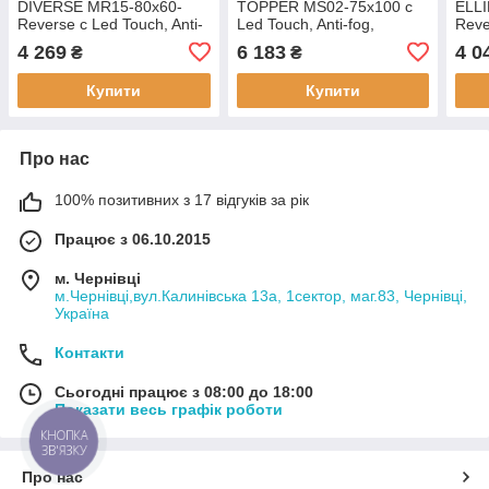
DIVERSE MR15-80x60-
TOPPER MS02-75x100 с
ELLI
Reverse с Led Touch, Anti-
Led Touch, Anti-fog,
Reve
fog, димером (3-6,5kK)
димером (3-6,5kK)
fog,
4 269
6 183
4 0
₴
₴
(MP6638)
(MP6634)
(MP
Купити
Купити
Про нас
100% позитивних з 17 відгуків за рік
Працює з 06.10.2015
м. Чернівці
м.Чернівці,вул.Калинівська 13а, 1сектор, маг.83, Чернівці,
Україна
Контакти
Сьогодні працює з 08:00 до 18:00
Показати весь графік роботи
КНОПКА
ЗВ'ЯЗКУ
Про нас