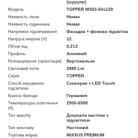
(шурупи)
Мoдель
TOPPER MS03-60x120
Наявність лінзи
Немає
Наявність годинника
Немає
Напрямок підсвічування
Фасадна + фонова підсвітка
Напруга мережі (V)
12
Об'єм ящ.
0.213
Профіль
Алюміній
Розташування (орієнтація)
Вертикальне
Світловий потік
2880 Lm
Серія
TOPPER
Спосіб керування
Сенсорне з LED Touch
підсвіткою
Країна бренда
Германия
Температура освітлення
2500-6500
(К)
Тип виробу
Дзеркала настінні з
підсвіткою
Тип монтажу
Настінний
Торгова марка
MIXXUS PREMIUM