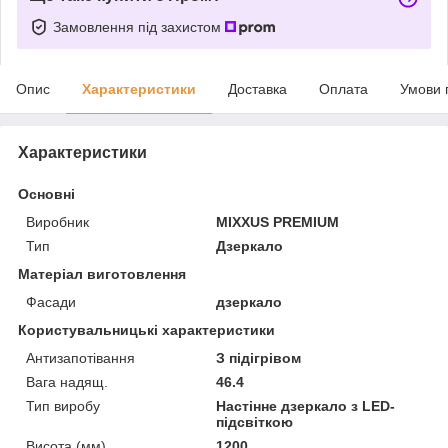
Замовлення під захистом
Опис
Характеристики
Доставка
Оплата
Умови 
Характеристики
Основні
Виробник
MIXXUS PREMIUM
Тип
Дзеркало
Матеріал виготовлення
Фасади
дзеркало
Користувальницькі характеристики
Антизапотівання
З підігрівом
Вага надящ.
46.4
Тип виробу
Настінне дзеркало з LED-
підсвіткою
Висота (мм)
1200