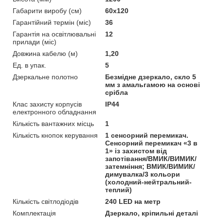
Габарити виробу (см)
60x120
Гарантійний термін (міс)
36
Гарантія на освітлювальні
12
прилади (міс)
Довжина кабелю (м)
1,20
Ед. в упак.
5
Дзеркальне полотно
Безмідне дзеркало, скло 5
мм з амальгамою на основі
срібла
Клас захисту корпусів
IP44
електронного обладнання
Кількість вантажних місць
1
Кількість кнопок керування
1 сенсорний перемикач.
Сенсорний перемикач «3 в
1» із захистом від
запотівання/ВМИК/ВИМИК/
затемніння; ВМИК/ВИМИК/
димувалка/3 кольори
(холодний-нейтральний-
теплий)
Кількість світлодіодів
240 LED на метр
Комплектація
Дзеркало, кріпильні деталі