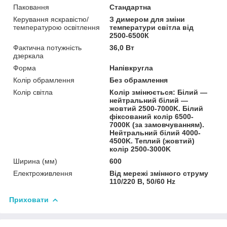
Паковання
Стандартна
Керування яскравістю/
З димером для зміни
температурою освітлення
температури світла від
2500-6500К
Фактична потужність
36,0 Вт
дзеркала
Форма
Напівкругла
Колір обрамлення
Без обрамлення
Колір світла
Колір змінюється: Білий —
нейтральний білий —
жовтий 2500-7000K. Білий
фіксований колір 6500-
7000К (за замовчуванням).
Нейтральний білий 4000-
4500K. Теплий (жовтий)
колір 2500-3000K
Ширина (мм)
600
Електроживлення
Від мережі змінного струму
110/220 В, 50/60 Hz
Приховати