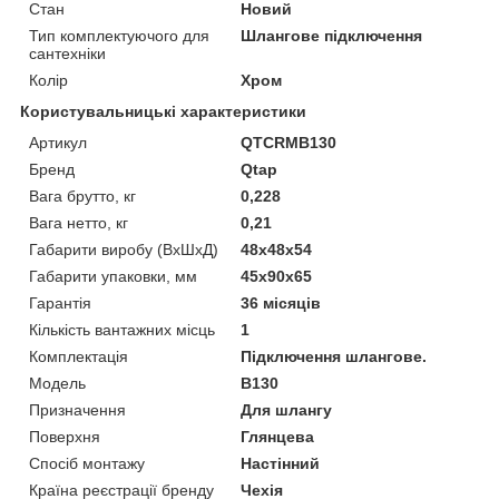
Стан
Новий
Тип комплектуючого для
Шлангове підключення
сантехніки
Колір
Хром
Користувальницькі характеристики
Артикул
QTCRMB130
Бренд
Qtap
Вага брутто, кг
0,228
Вага нетто, кг
0,21
Габарити виробу (ВхШхД)
48х48х54
Габарити упаковки, мм
45х90х65
Гарантія
36 місяців
Кількість вантажних місць
1
Комплектація
Підключення шлангове.
Модель
B130
Призначення
Для шлангу
Поверхня
Глянцева
Спосіб монтажу
Настінний
Країна реєстрації бренду
Чехія