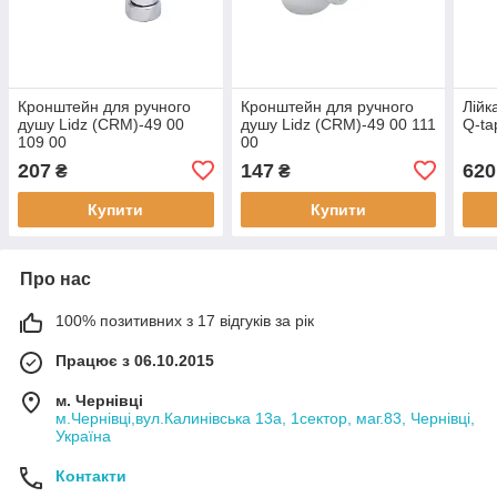
Кронштейн для ручного
Кронштейн для ручного
Лійк
душу Lidz (CRM)-49 00
душу Lidz (CRM)-49 00 111
Q-t
109 00
00
207
147
620
₴
₴
Купити
Купити
Про нас
100% позитивних з 17 відгуків за рік
Працює з 06.10.2015
м. Чернівці
м.Чернівці,вул.Калинівська 13а, 1сектор, маг.83, Чернівці,
Україна
Контакти