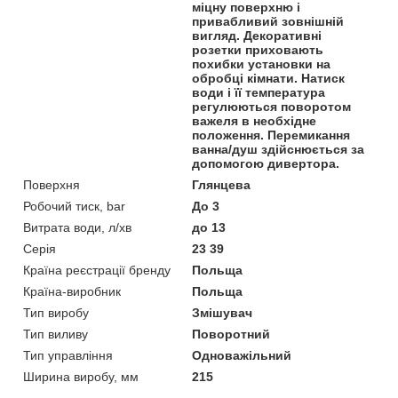
міцну поверхню і
привабливий зовнішній
вигляд. Декоративні
розетки приховають
похибки установки на
обробці кімнати. Натиск
води і її температура
регулюються поворотом
важеля в необхідне
положення. Перемикання
ванна/душ здійснюється за
допомогою дивертора.
Поверхня
Глянцева
Робочий тиск, bar
До 3
Витрата води, л/хв
до 13
Серія
23 39
Країна реєстрації бренду
Польща
Країна-виробник
Польща
Тип виробу
Змішувач
Тип виливу
Поворотний
Тип управління
Одноважільний
Ширина виробу, мм
215