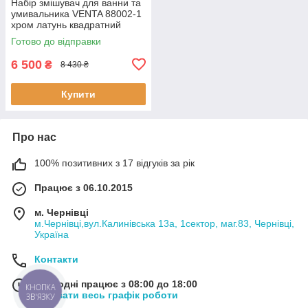
Набір змішувач для ванни та
умивальника VENTA 88002-1
хром латунь квадратний
Готово до відправки
6 500
₴
8 430 ₴
Купити
Про нас
100% позитивних з 17 відгуків за рік
Працює з 06.10.2015
м. Чернівці
м.Чернівці,вул.Калинівська 13а, 1сектор, маг.83, Чернівці,
Україна
Контакти
Сьогодні працює з 08:00 до 18:00
КНОПКА
Показати весь графік роботи
ЗВ'ЯЗКУ