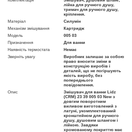
лійка для ручного душу,
тримач для ручного душу,
кріплення.
Матеріал
Силумін
Механізм змішування
Картридж
Модель
005 03
Призначення
Для ванни
Наявність термостата
Немає
Зверніть увагу
Виробник залишає за собою
право вносити зміни в
конструкцію виробів і
деталей, що не погіршують
якість виробу, без
попереднього
повідомлення.
Опис
Змішувач для ванни Lidz
(CRM) 23 39 005 03 New з
довгим поворотним
виливом виготовлений з
латуні, укомплектований
кронштейном для ручного
душу, душовим шлангом і
лійкою. Завдяки
хромованому покриттю має