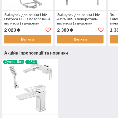
Змішувач для ванни Lidz
Змішувач для ванни Lidz
Зміш
Dozorca 005 з поворотним
Astra 005 з поворотним
Latw
виливом (з душовим
виливом (з душовим
вили
гарнітуром) (k35)
гарнітуром) (k35)
гарн
2 023
2 380
1 3
₴
₴
LDDOZ005CRM45405
LDAST005CRM48088
LDL
Chrome
Chrome
Chr
Купити
Купити
Акційні пропозиції та новинки
Супер Ціна
–23%