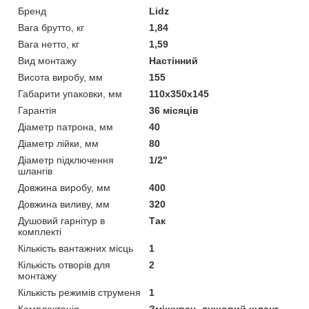
Бренд
Lidz
Вага брутто, кг
1,84
Вага нетто, кг
1,59
Вид монтажу
Настінний
Висота виробу, мм
155
Габарити упаковки, мм
110х350х145
Гарантія
36 місяців
Діаметр патрона, мм
40
Діаметр лійки, мм
80
Діаметр підключення
1/2"
шлангів
Довжина виробу, мм
400
Довжина виливу, мм
320
Душовий гарнітур в
Так
комплекті
Кількість вантажних місць
1
Кількість отворів для
2
монтажу
Кількість режимів струменя
1
Комплектація
Змішувач, душовий шланг,