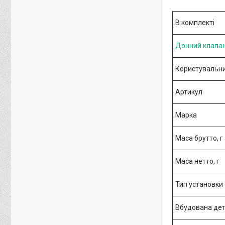
В комплекті
Донний клапа
Користувальни
Артикул
Марка
Маса брутто, г
Маса нетто, г
Тип установки
Вбудована дет