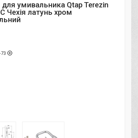
 для умивальника Qtap Terezin
C Чехія латунь хром
льний
-73