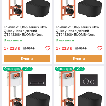
Комплект: Qtap Taurus Ultra
Комплект: Qtap Taurus Ultra
Quiet унітаз підвісний
Quiet унітаз підвісний
QT2433084EUQMB+Nest
QT2433084EUQMB+Nest
комплект інсталяції 4в1
комплект інсталяції 4в1
В наявності
В наявності
(Кавіша
(Кавіша
17 213
17 213
₴
₴
21 517 ₴
21 517 ₴
Купити
Купити
Супер ціна
–20%
Супер ціна
–20%