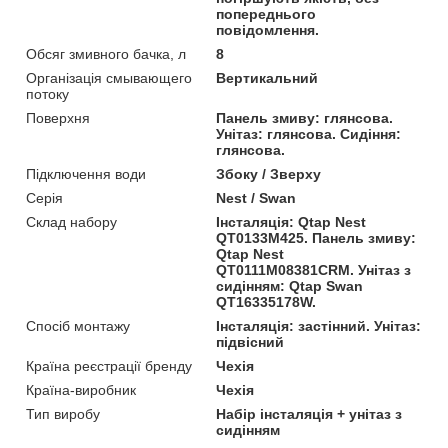
попереднього
повідомлення.
Обсяг змивного бачка, л
8
Організація смывающего
Вертикальний
потоку
Поверхня
Панель змиву: глянсова.
Унітаз: глянсова. Сидіння:
глянсова.
Підключення води
Збоку / Зверху
Серія
Nest / Swan
Склад набору
Інсталяція: Qtap Nest
QT0133M425. Панель змиву:
Qtap Nest
QT0111M08381CRM. Унітаз з
сидінням: Qtap Swan
QT16335178W.
Спосіб монтажу
Інсталяція: застінний. Унітаз:
підвісний
Країна реєстрації бренду
Чехія
Країна-виробник
Чехія
Тип виробу
Набір інсталяція + унітаз з
сидінням