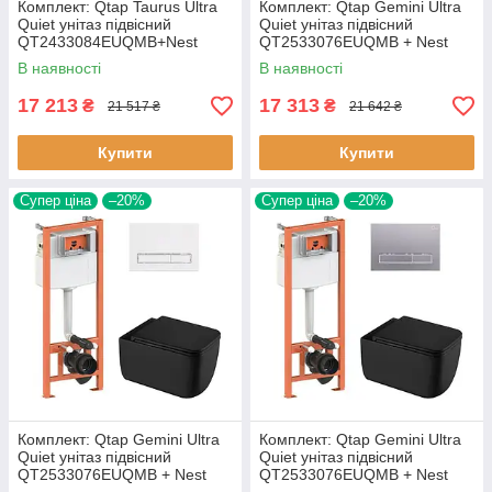
Комплект: Qtap Taurus Ultra
Комплект: Qtap Gemini Ultra
Quiet унітаз підвісний
Quiet унітаз підвісний
QT2433084EUQMB+Nest
QT2533076EUQMB + Nest
комплект інсталяції 4в1
комплект інсталяції 4в1
В наявності
В наявності
(Кавіша
(Кавіша
17 213
17 313
₴
₴
21 517 ₴
21 642 ₴
Купити
Купити
Супер ціна
–20%
Супер ціна
–20%
Комплект: Qtap Gemini Ultra
Комплект: Qtap Gemini Ultra
Quiet унітаз підвісний
Quiet унітаз підвісний
QT2533076EUQMB + Nest
QT2533076EUQMB + Nest