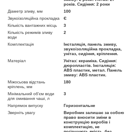
років. Сидіння: 2 роки
Діаметр зливу, мм
100
Звукоізоляційна прокладка
Є
Кількість вантажних місць
3
Кількість режимів зливу
2
води
Комплектація
Інсталяція, панель змиву,
звукоізоляційна прокладка,
унітаз, сидіння, кріплення.
Матеріал
Унітаз: кераміка. Сидіння:
дюропластів. Інсталяція:
ABS пластик, метал. Панель
змиву: ABS пластик.
Міжосьова відстань
180
кріплень, мм
Мінімальний об'єм води
3
для омивання чаші, л
Напрямок випуску
Горизонтальне
Зверніть увагу
Виробник залишає за собою
право вносити зміни в
конструкцію виробів і
комплектацію, не
погіршують якість, без