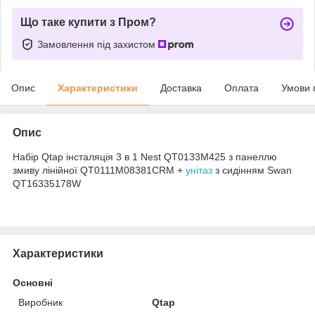
Що таке купити з Пром?
Замовлення під захистом
Опис
Характеристики
Доставка
Оплата
Умови 
Опис
Набір Qtap інсталяція 3 в 1 Nest QT0133M425 з панеллю
змиву лінійної QT0111M08381CRM +
унітаз
з сидінням Swan
QT16335178W
Характеристики
Основні
Виробник
Qtap