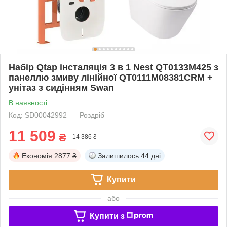
Набір Qtap інсталяція 3 в 1 Nest QT0133M425 з
панеллю змиву лінійної QT0111M08381CRM +
унітаз з сидінням Swan
В наявності
Код: SD00042992
Роздріб
11 509
₴
14 386 ₴
Економія
2877 ₴
Залишилось
44 дні
Купити
або
Купити з