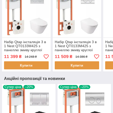
Набір Qtap інсталяція 3 в
Набір Qtap інсталяція 3 в
Набі
1 Nest QT0133M425 з
1 Nest QT0133M425 з
1 Ne
панеллю змиву круглої
панеллю змиву круглої
пане
QT0111M11111SAT +
QT0111M11112CRM +
QT0
11 399
11 509
11 
₴
₴
14 248 ₴
14 386 ₴
унітаз з сидінням Swan
унітаз з сидінням Swan
уніт
Купити
Купити
Акційні пропозиції та новинки
Супер ціна
–20%
Супер ціна
–20%