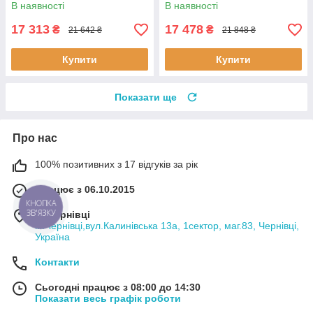
комплект інсталяції 4в1
комплект інсталяції 4в1
В наявності
В наявності
(Кавіша
(Кавіша
17 313
17 478
₴
₴
21 642 ₴
21 848 ₴
Купити
Купити
Показати ще
Про нас
100% позитивних з 17 відгуків за рік
Працює з 06.10.2015
КНОПКА
ЗВ'ЯЗКУ
м. Чернівці
м.Чернівці,вул.Калинівська 13а, 1сектор, маг.83, Чернівці,
Україна
Контакти
Сьогодні працює з 08:00 до 14:30
Показати весь графік роботи