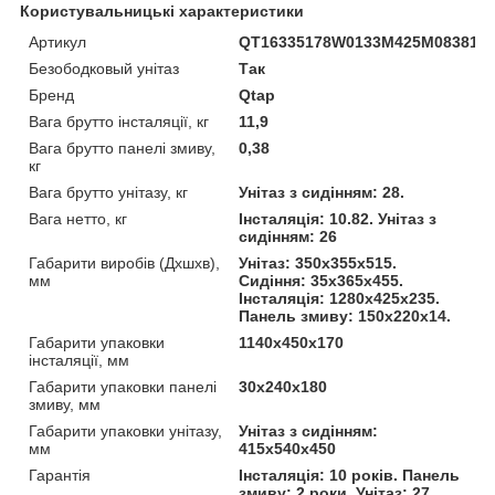
Користувальницькі характеристики
Артикул
QT16335178W0133M425M08381C
Безободковый унітаз
Так
Бренд
Qtap
Вага брутто інсталяції, кг
11,9
Вага брутто панелі змиву,
0,38
кг
Вага брутто унітазу, кг
Унітаз з сидінням: 28.
Вага нетто, кг
Інсталяція: 10.82. Унітаз з
сидінням: 26
Габарити виробів (Дхшхв),
Унітаз: 350х355х515.
мм
Сидіння: 35х365х455.
Інсталяція: 1280х425х235.
Панель змиву: 150х220х14.
Габарити упаковки
1140х450х170
інсталяції, мм
Габарити упаковки панелі
30х240х180
змиву, мм
Габарити упаковки унітазу,
Унітаз з сидінням:
мм
415х540х450
Гарантія
Інсталяція: 10 років. Панель
змиву: 2 роки. Унітаз: 27