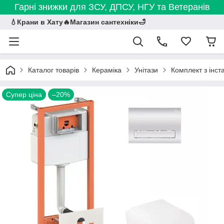
Гарні знижки для ЗСУ, ДПСУ, НГУ та Ветеранів
💧Крани в Хату🔥Магазин сантехніки🛁
Каталог товарів
Кераміка
Унітази
Комплект з інст
Супер ціна
–20%