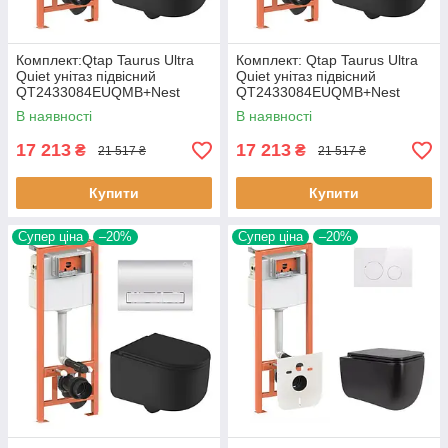
Комплект:Qtap Taurus Ultra
Комплект: Qtap Taurus Ultra
Quiet унітаз підвісний
Quiet унітаз підвісний
QT2433084EUQMB+Nest
QT2433084EUQMB+Nest
комплект інсталяції 4в1
комплект інсталяції 4в1
В наявності
В наявності
(Кавіша
(Кавіша
17 213
17 213
₴
₴
21 517 ₴
21 517 ₴
Купити
Купити
Супер ціна
–20%
Супер ціна
–20%