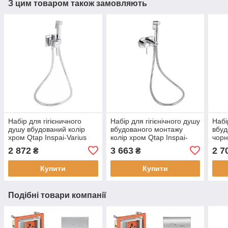
З цим товаром також замовляють
Набір для гігієничного
Набір для гігієнічного душу
Набі
душу вбудований колір
вбудованого монтажу
вбуд
хром Qtap Inspai-Varius
колір хром Qtap Inspai-
чорн
V0044201 CRM
Varius V00440501 CRM
Insp
2 872
3 663
2 7
₴
₴
BLA
Купити
Купити
Подібні товари компанії