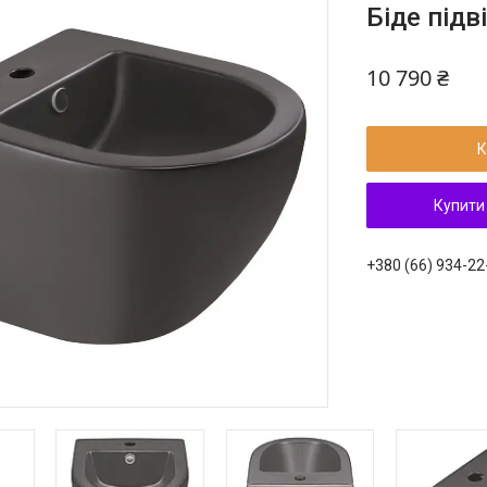
Біде під
10 790 ₴
К
Купити
+380 (66) 934-22