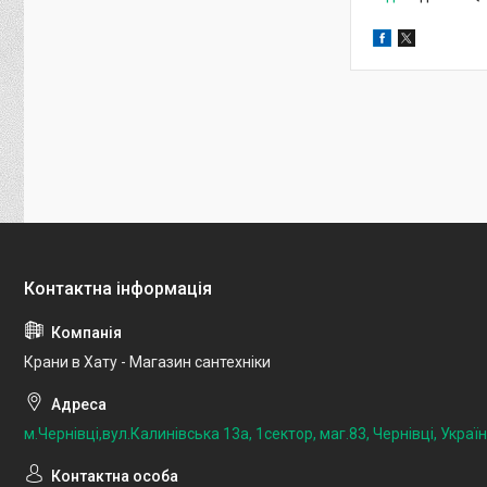
Крани в Хату - Магазин сантехніки
м.Чернівці,вул.Калинівська 13а, 1сектор, маг.83, Чернівці, Украї