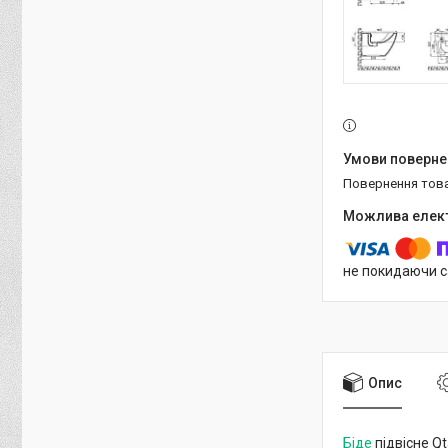
повернення тов
не покидаючи с
Опис
Біде
підвісне Q