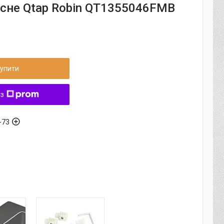
вісне Qtap Robin QT1355046FMB
упити
 з
-73