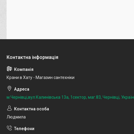
Крани в Хату - Магазин сантехніки
м.Чернівці,вул.Калинівська 13а, 1сектор, маг.83, Чернівці, Украї
Людмила