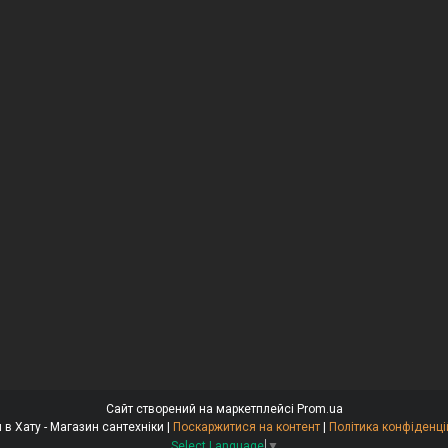
Сайт створений на маркетплейсі
Prom.ua
Крани в Хату - Магазин сантехніки |
Поскаржитися на контент
|
Політика конфіденці
Select Language
▼