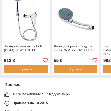
Змішувач для душу Lidz
Лійка для ручного душу
Зміш
(CRM) 20 49 010 00
Lidz (CRM)-51 02 000 00
Latw
гарн
LDL
913
55
992
₴
₴
Chr
Купити
Купити
Про нас
100% позитивних з 17 відгуків за рік
Працює з 06.10.2015