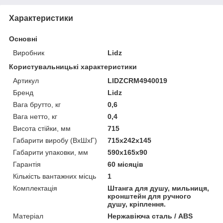
Характеристики
Основні
Виробник
Lidz
Користувальницькі характеристики
Артикул
LIDZCRM4940019
Бренд
Lidz
Вага брутто, кг
0,6
Вага нетто, кг
0,4
Висота стійки, мм
715
Габарити виробу (ВхШхГ)
715х242х145
Габарити упаковки, мм
590х165х90
Гарантія
60 місяців
Кількість вантажних місць
1
Комплектація
Штанга для душу, мильниця,
кронштейн для ручного
душу, кріплення.
Матеріал
Нержавіюча сталь / ABS