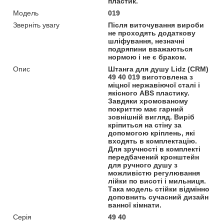
пластик.
Модель
019
Зверніть увагу
Після виточування вироби
не проходять додаткову
шліфування, незначні
подряпини вважаються
нормою і не є браком.
Опис
Штанга для душу Lidz (CRM)
49 40 019 виготовлена з
міцної нержавіючої сталі і
якісного ABS пластику.
Завдяки хромованому
покриттю має гарний
зовнішній вигляд. Виріб
кріпиться на стіну за
допомогою кріплень, які
входять в комплектацію.
Для зручності в комплекті
передбачений кронштейн
для ручного душу з
можливістю регулювання
лійки по висоті і мильниця.
Така модель стійки відмінно
доповнить сучасний дизайн
ванної кімнати.
Серія
49 40