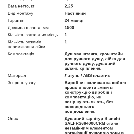
Вага нетто, кг
2,25
Вид монтажу
Настінний
Гарантія
24 місяці
Довжина шланга, мм
1500
Кількість вантажних місць
1
Кількість режимів
1
перемикання лійки
Комплектація
Душова штанга, кронштейн
для ручного душу, лійка для
ручного душу, душовий
шланг, кріплення.
Матеріал
Латунь / ABS пластик
Зверніть увагу
Виробник залишає за собою
право вносити зміни в
конструкцію виробів і
комплектацію, не
погіршують якість, без
попереднього
повідомлення.
Опис
Душовий гарнітур Bianchi
SALFRS664000CRM стане
незамінним елементом
організації душовою зони в