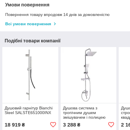
Умови повернення
Повернення товару впродовж 14 днів за домовленістю
Всі умови повернення
Подібні товари компанії
Душовий гарнітур Bianchi
Душова система з
Душ
Steel SALSTE651000INX
тропічним душем
стр
змішувачем і полицею
квад
колір хром Qtap CRM
1001
18 919
3 288
2 1
₴
₴
1005