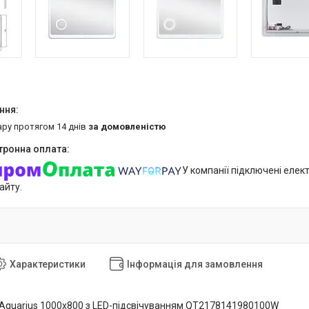
ару протягом 14 днів
за домовленістю
У компанії підключені елек
айту.
Характеристики
Інформація для замовлення
Aquarius 1000х800 з LED-підсвічуванням QT2178141980100W