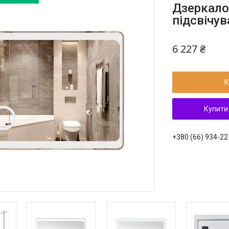
Дзеркало 
підсвічу
6 227 ₴
К
Купити
+380 (66) 934-22