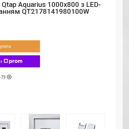
Qtap Aquarius 1000х800 з LED-
ванням QT2178141980100W
упити
 з
-73