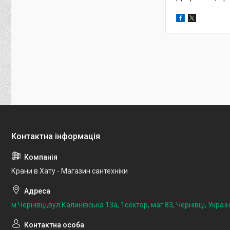
Крани в Хату - Магазин сантехніки
м.Чернівці,вул.Калинівська 13а, 1сектор, маг.83, Чернівці, Украї