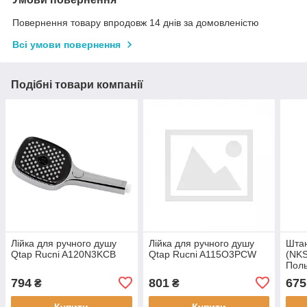
Повернення товару впродовж 14 днів за домовленістю
Всі умови повернення
Подібні товари компанії
Лійка для ручного душу
Лійка для ручного душу
Штан
Qtap Rucni A120N3KCB
Qtap Rucni A115O3PCW
(NKS
Поль
стал
794
801
675
₴
₴
Купити
Купити