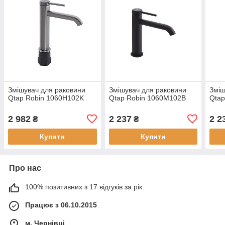
Змішувач для раковини
Змішувач для раковини
Зміш
Qtap Robin 1060H102K
Qtap Robin 1060M102B
Qtap
2 982
2 237
2 2
₴
₴
Купити
Купити
Про нас
100% позитивних з 17 відгуків за рік
Працює з 06.10.2015
м. Чернівці