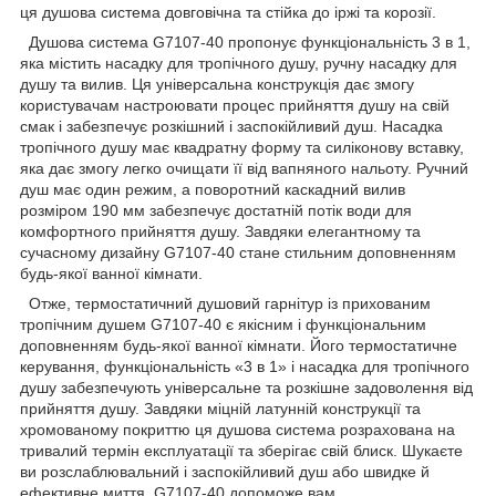
ця душова система довговічна та стійка до іржі та корозії.
Душова система G7107-40 пропонує функціональність 3 в 1,
яка містить насадку для тропічного душу, ручну насадку для
душу та вилив. Ця універсальна конструкція дає змогу
користувачам настроювати процес прийняття душу на свій
смак і забезпечує розкішний і заспокійливий душ. Насадка
тропічного душу має квадратну форму та силіконову вставку,
яка дає змогу легко очищати її від вапняного нальоту. Ручний
душ має один режим, а поворотний каскадний вилив
розміром 190 мм забезпечує достатній потік води для
комфортного прийняття душу. Завдяки елегантному та
сучасному дизайну G7107-40 стане стильним доповненням
будь-якої ванної кімнати.
Отже, термостатичний душовий гарнітур із прихованим
тропічним душем G7107-40 є якісним і функціональним
доповненням будь-якої ванної кімнати. Його термостатичне
керування, функціональність «3 в 1» і насадка для тропічного
душу забезпечують універсальне та розкішне задоволення від
прийняття душу. Завдяки міцній латунній конструкції та
хромованому покриттю ця душова система розрахована на
тривалий термін експлуатації та зберігає свій блиск. Шукаєте
ви розслаблювальний і заспокійливий душ або швидке й
ефективне миття, G7107-40 допоможе вам.