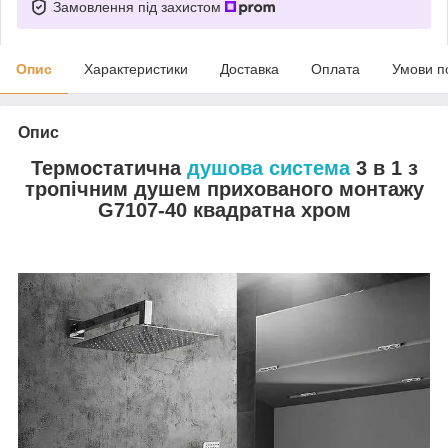
Замовлення під захистом
Опис
Характеристики
Доставка
Оплата
Умови п
Опис
Термостатична
душова система
3 в 1 з
тропічним душем прихованого монтажу
G7107-40 квадратна хром