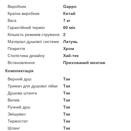
Виробник
Gappo
Країна виробник
Китай
Вага
7 кг
Гарантійний термін
60 міс
Кількість режимів струменя
2
Матеріал душової системи
Латунь
Покриття
Хром
Стилістика дизайну
Хай-тек
Встановлення
Прихований монтаж
Комплектація
Верхній душ
Так
Тримач для душової лійки
Так
Душова штанга
Так
Вилив
Так
Ручний душ
Так
Змішувач
Так
Термостат
Так
Шланг
Так