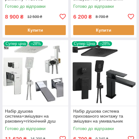
прихованого монтажу хром
VENTA BR6252SB квадратний
Готово до відправки
Готово до відправки
квадратний
чорний матовий
8 900
6 200
₴
₴
12 500 ₴
8 700 ₴
Купити
Купити
Супер ціна
–28%
Супер Ціна
–28%
Набір душова
Набір душова система
система+змішувач на
прихованого монтажу та
раковину+гігієнічний душ
змішувач на умивальник
VT10000 прихованого
VENTA BR6251SB квадратний
Готово до відправки
Готово до відправки
монтажу хром квадратний
чорний матовий
11 620
6 700