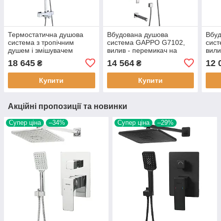
Термостатична душова
Вбудована душова
Вбу
система з тропічним
система GAPPO G7102,
сис
душем і змішувачем
вилив - перемикач на
вили
Gappo G2418-40
лійку, 3-функції, хром
лійк
18 645
14 564
12 
₴
₴
квадратна хром
Купити
Купити
Акційні пропозиції та новинки
Супер ціна
–34%
Супер ціна
–29%