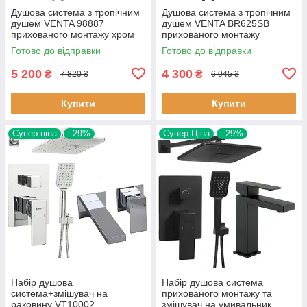
Душова система з тропічним
Душова система з тропічним
душем VENTA 98887
душем VENTA BR625SB
прихованого монтажу хром
прихованого монтажу
квадратна
квадратна чорна матова
Готово до відправки
Готово до відправки
5 200
4 300
₴
₴
7 820 ₴
6 045 ₴
Купити
Купити
Супер ціна
–29%
Супер Ціна
–29%
Набір душова
Набір душова система
система+змішувач на
прихованого монтажу та
раковину VT10002
змішувач на умивальник