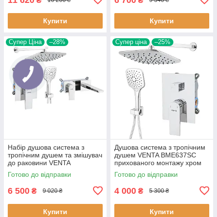
₴
₴
16 200 ₴
9 340 ₴
Купити
Купити
Супер Ціна
–28%
Супер ціна
–25%
Набір душова система з
Душова система з тропічним
тропічним душем та змішувач
душем VENTA BME637SC
до раковини VENTA
прихованого монтажу хром
BME637SC-10 прихованого
квадратна
Готово до відправки
Готово до відправки
монтажу хром квадратна
6 500
4 000
₴
₴
9 020 ₴
5 300 ₴
Купити
Купити