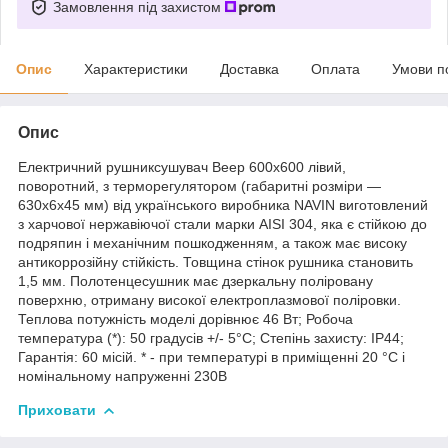
Замовлення під захистом
Опис
Характеристики
Доставка
Оплата
Умови п
Опис
Електричний рушниксушувач Веер 600х600 лівий,
поворотний, з терморегулятором (габаритні розміри —
630x6x45 мм) від українського виробника NAVIN виготовлений
з харчової нержавіючої стали марки AISI 304, яка є стійкою до
подряпин і механічним пошкодженням, а також має високу
антикоррозійну стійкість. Товщина стінок рушника становить
1,5 мм. Полотенцесушник має дзеркальну поліровану
поверхню, отриману високої електроплазмової поліровки.
Теплова потужність моделі дорівнює 46 Вт; Робоча
температура (*): 50 градусів +/- 5°C; Степінь захисту: IP44;
Гарантія: 60 місій. * - при температурі в приміщенні 20 °С і
номінальному напруженні 230В
Приховати