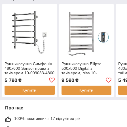
Рушникосушка Симфонія
Рушникосушка Ellipse
Рушн
480х600 Sensor права з
500х800 Digital з
480х
таймером 10-009033-4860
таймером, ліва 10-
тайм
045152-5080
5 790
9 590
5 4
₴
₴
Купити
Купити
Про нас
100% позитивних з 17 відгуків за рік