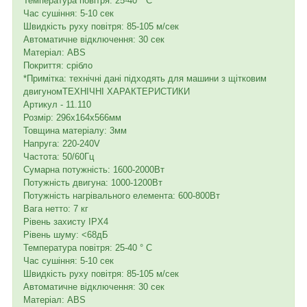
Температура повітря: 25-40 ° С
Час сушіння: 5-10 сек
Швидкість руху повітря: 85-105 м/сек
Автоматичне відключення: 30 сек
Матеріал: ABS
Покриття: срібло
*Примітка: технічні дані підходять для машини з щітковим
двигуномТЕХНІЧНІ ХАРАКТЕРИСТИКИ
Артикул - 11.110
Розмір: 296x164x566мм
Товщина матеріалу: 3мм
Напруга: 220-240V
Частота: 50/60Гц
Сумарна потужність: 1600-2000Вт
Потужність двигуна: 1000-1200Вт
Потужність нагрівального елемента: 600-800Вт
Вага нетто: 7 кг
Рівень захисту IPX4
Рівень шуму: <68дБ
Температура повітря: 25-40 ° С
Час сушіння: 5-10 сек
Швидкість руху повітря: 85-105 м/сек
Автоматичне відключення: 30 сек
Матеріал: ABS