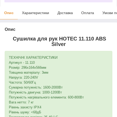
Опис
Характеристики
Доставка
Оплата
Умови п
Опис
Сушилка для рук HOTEC 11.110 ABS
Silver
ТЕХНІЧНІ ХАРАКТЕРИСТИКИ
Артикул - 11.110
Розмір: 296x164x566мм
Товщина матеріалу: 3мм
Напруга: 220-240V
Частота: 50/60Гц
Сумарна потужність: 1600-2000Вт
Потужність двигуна: 1000-1200Вт
Потужність нагрівального елемента: 600-800Вт
Вага нетто: 7 кг
Рівень захисту IPX4
Рівень шуму: <68дБ