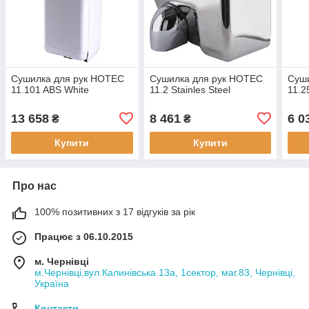
Сушилка для рук HOTEC
Сушилка для рук HOTEC
Суш
11.101 ABS White
11.2 Stainles Steel
11.2
13 658
8 461
6 0
₴
₴
Купити
Купити
Про нас
100% позитивних з 17 відгуків за рік
Працює з 06.10.2015
м. Чернівці
м.Чернівці,вул.Калинівська 13а, 1сектор, маг.83, Чернівці,
Україна
Контакти